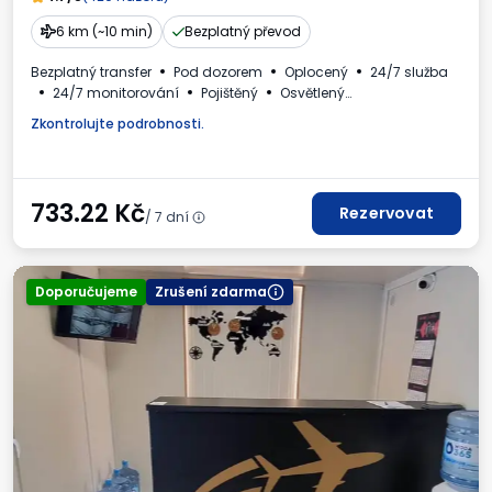
6 km (~10 min)
Bezplatný převod
Bezplatný transfer
Pod dozorem
Oplocený
24/7 služba
24/7 monitorování
Pojištěný
Osvětlený
Pro osobní automobily
Místa pro autobusy
WC
Zkontrolujte podrobnosti.
Dětský koutek
Požadované registrační číslo vozidla
Daňový doklad
733.22
Kč
Rezervovat
/ 7 dní
Doporučujeme
Zrušení zdarma