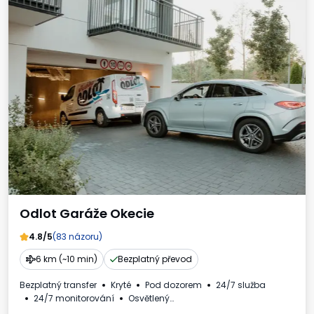
Odlot Garáže Okecie
4.8/5
(83 názoru)
6 km (~10 min)
Bezplatný převod
Bezplatný transfer
Kryté
Pod dozorem
24/7 služba
24/7 monitorování
Osvětlený
Nabíjecí stanice pro elektromobily
Pro osobní automobily