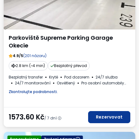
Parkoviště Supreme Parking Garage
Okecie
4.9/5
(201 názoru)
2.8 km (~4 min)
Bezplatný převod
Bezplatný transfer
Kryté
Pod dozorem
24/7 služba
24/7 monitorování
Osvětlený
Pro osobní automobily
Požadované registrační číslo vozidla
Daňový doklad
Zkontrolujte podrobnosti.
1573.60
Kč
Rezervovat
/ 7 dní