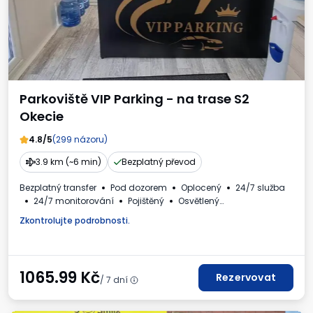
Parkoviště VIP Parking - na trase S2
Okecie
4.8/5
(299 názoru)
3.9 km (~6 min)
Bezplatný převod
Bezplatný transfer
Pod dozorem
Oplocený
24/7 služba
24/7 monitorování
Pojištěný
Osvětlený
Místa pro autobusy
WC
Fakturaod obsluhy parkoviště.
Zkontrolujte podrobnosti.
1065.99
Kč
Rezervovat
/ 7 dní