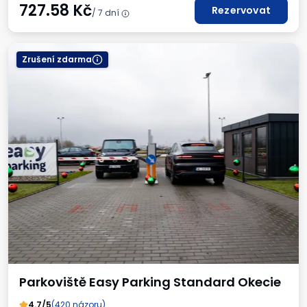
727.58
Kč
Rezervovat
/ 7 dní
Zrušení zdarma
Parkoviště Easy Parking Standard Okecie
4.7/5
(420 názoru)