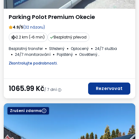
Parking Polot Premium Okecie
4.9/5
(32 názoru)
2.2 km (~6 min)
Bezplatný převod
Bezplatný transfer
Střežený
Oplocený
24/7 služba
24/7 monitorování
Pojištěný
Osvětlený
Pro osobní automobily
WC
Daňový doklad
Zkontrolujte podrobnosti.
1065.99
Kč
Rezervovat
/ 7 dní
Zrušení zdarma