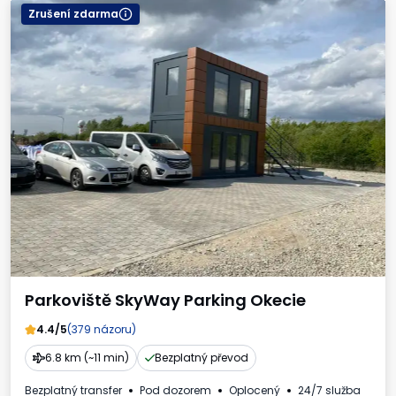
Zrušení zdarma
Parkoviště SkyWay Parking Okecie
4.4/5
(379 názoru)
6.8 km (~11 min)
Bezplatný převod
Bezplatný transfer
Pod dozorem
Oplocený
24/7 služba