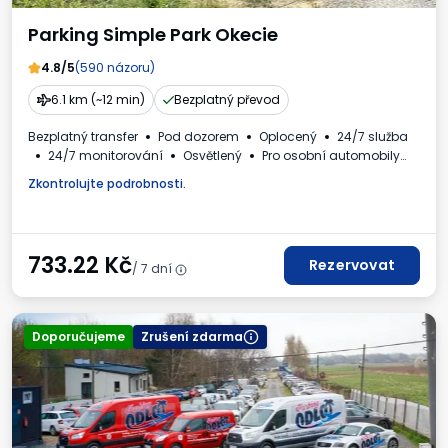
Parking Simple Park Okecie
4.8/5
(590 názoru)
6.1 km (~12 min)
Bezplatný převod
Bezplatný transfer
Pod dozorem
Oplocený
24/7 služba
24/7 monitorování
Osvětlený
Pro osobní automobily
WC
Daňový doklad
Zkontrolujte podrobnosti.
733.22
Kč
Rezervovat
/ 7 dní
Doporučujeme
Zrušení zdarma