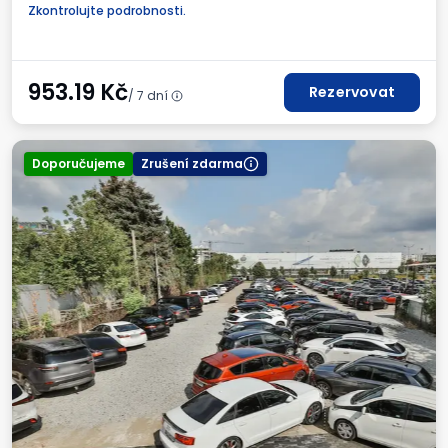
Fakturaod obsluhy parkoviště.
Zkontrolujte podrobnosti.
953.19
Kč
Rezervovat
/ 7 dní
Doporučujeme
Zrušení zdarma