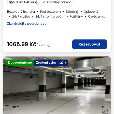
5.8 km (~8 min)
Bezplatný převod
Bezplatný transfer
Pod dozorem
Střežený
Oplocený
24/7 služba
24/7 monitorování
Pojištěný
Osvětlený
Pro osobní automobily
WC
Daňový doklad
Zkontrolujte podrobnosti.
1065.99
Kč
Rezervovat
/ 7 dní
Doporučujeme
Zrušení zdarma