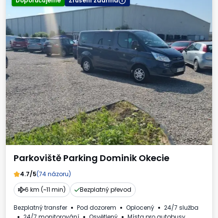
Doporučujeme
Zrušení zdarma
Parkoviště Parking Dominik Okecie
4.7/5
(74 názoru)
6 km (~11 min)
Bezplatný převod
Bezplatný transfer
Pod dozorem
Oplocený
24/7 služba
24/7 monitorování
Osvětlený
Místa pro autobusy