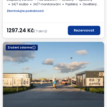
24/7 služba
24/7 monitorování
Pojištěný
Osvětlený
Nabíjecí stanice pro elektromobily
Pro osobní automobily
Zkontrolujte podrobnosti.
Místa pro autobusy
WC
Dětský koutek
Nápoje k dispozici
Daňový doklad
1297.24
Kč
Rezervovat
/ 7 dní
Zrušení zdarma