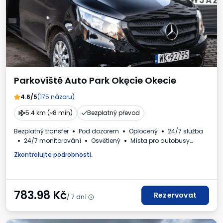
Parkoviště Auto Park Okęcie Okecie
4.6/5
(175 názoru)
5.4 km (~8 min)
Bezplatný převod
Bezplatný transfer
Pod dozorem
Oplocený
24/7 služba
24/7 monitorování
Osvětlený
Místa pro autobusy
Myčka aut
WC
Nápoje k dispozici
Daňový doklad
Zkontrolujte podrobnosti.
783.98
Kč
Rezervovat
/ 7 dní