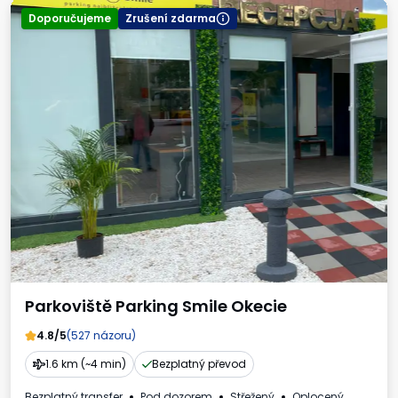
Doporučujeme
Zrušení zdarma
Parkoviště Parking Smile Okecie
4.8/5
(527 názoru)
1.6 km (~4 min)
Bezplatný převod
Bezplatný transfer
Pod dozorem
Střežený
Oplocený