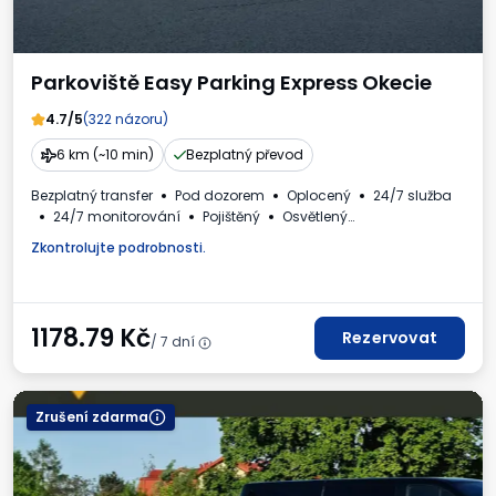
Parkoviště Easy Parking Express Okecie
4.7/5
(322 názoru)
6 km (~10 min)
Bezplatný převod
Bezplatný transfer
Pod dozorem
Oplocený
24/7 služba
24/7 monitorování
Pojištěný
Osvětlený
Pro osobní automobily
WC
Dětský koutek
Zkontrolujte podrobnosti.
Požadované registrační číslo vozidla
Daňový doklad
1178.79
Kč
Rezervovat
/ 7 dní
Zrušení zdarma