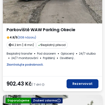
Parkoviště WAW Parking Okecie
4.8/5
(308 názoru)
4.2 km (~8 min)
Bezplatný převod
Bezplatný transfer
Pod dozorem
Oplocený
24/7 služba
24/7 monitorování
Pojištěný
Osvětlený
Místa pro autobusy
WC
Daňový doklad
Zkontrolujte podrobnosti.
902.43
Kč
Rezervovat
/ 7 dní
Doporučujeme
Zrušení zdarma