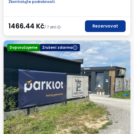
Zkontrolujte podrobnosti.
Fakturaod obsluhy parkoviště.
Požadované registrační číslo vozidla
1466.44
Kč
Rezervovat
/ 7 dní
Doporučujeme
Zrušení zdarma