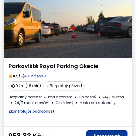
Parkoviště Royal Parking Okecie
4.9/5
(401 názoru)
9 km (~8 min)
Bezplatný převod
Bezplatný transfer
Pod dozorem
Oplocený
24/7 služba
24/7 monitorování
Osvětlený
Místa pro autobusy
Myčka aut
WC
Nápoje k dispozici
Daňový doklad
Zkontrolujte podrobnosti.