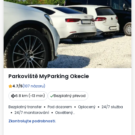
Parkoviště MyParking Okecie
4.7/5
(107 názoru)
6.8 km (~13 min)
Bezplatný převod
Bezplatný transfer
Pod dozorem
Oplocený
24/7 služba
24/7 monitorování
Osvětlený
Nabíjecí stanice pro elektromobily
Pro osobní automobily
Zkontrolujte podrobnosti.
WC
Daňový doklad