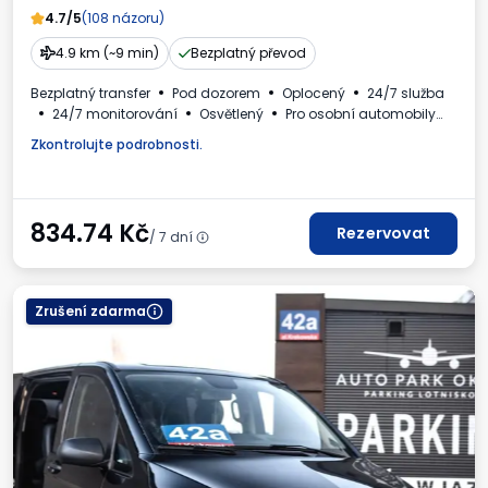
4.7/5
(108 názoru)
4.9 km (~9 min)
Bezplatný převod
Bezplatný transfer
Pod dozorem
Oplocený
24/7 služba
24/7 monitorování
Osvětlený
Pro osobní automobily
WC
Daňový doklad
Zkontrolujte podrobnosti.
834.74
Kč
Rezervovat
/ 7 dní
Zrušení zdarma