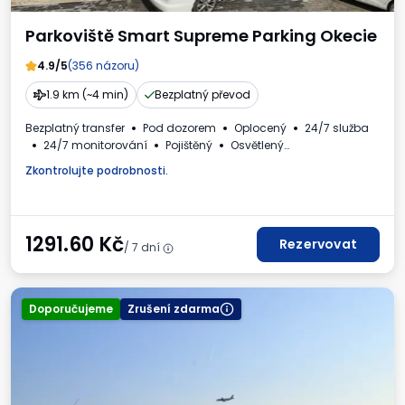
Parkoviště Smart Supreme Parking Okecie
4.9/5
(356 názoru)
1.9 km (~4 min)
Bezplatný převod
Bezplatný transfer
Pod dozorem
Oplocený
24/7 služba
24/7 monitorování
Pojištěný
Osvětlený
Místa pro autobusy
WC
Nápoje k dispozici
Zkontrolujte podrobnosti.
Daňový doklad
1291.60
Kč
Rezervovat
/ 7 dní
Doporučujeme
Zrušení zdarma