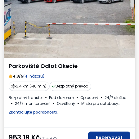
Parkoviště Odlot Okecie
4.8/5
(41 názoru)
5.4 km (~10 min)
Bezplatný převod
Bezplatný transfer
Pod dozorem
Oplocený
24/7 služba
24/7 monitorování
Osvětlený
Místa pro autobusy
WC
Dětský koutek
Nápoje k dispozici
Zkontrolujte podrobnosti.
Fakturaod obsluhy parkoviště.
953.19
Kč
Rezervovat
/ 7 dní