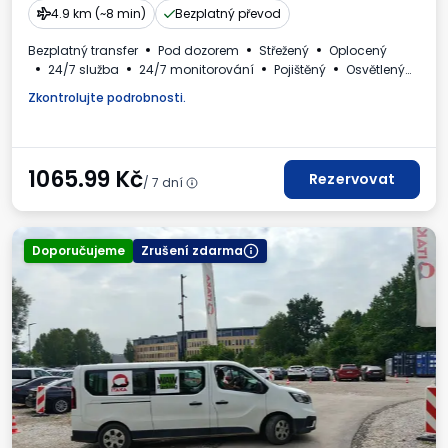
4.9 km (~8 min)
Bezplatný převod
Bezplatný transfer
Pod dozorem
Střežený
Oplocený
24/7 služba
24/7 monitorování
Pojištěný
Osvětlený
Místa pro autobusy
WC
Nápoje k dispozici
Zkontrolujte podrobnosti.
Daňový doklad
1065.99
Kč
Rezervovat
/ 7 dní
Doporučujeme
Zrušení zdarma