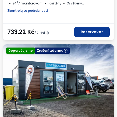
24/7 monitorování
Pojištěný
Osvětlený
Pro osobní automobily
WC
Nápoje k dispozici
Zkontrolujte podrobnosti.
Fakturaod obsluhy parkoviště.
733.22
Kč
Rezervovat
/ 7 dní
Doporučujeme
Zrušení zdarma