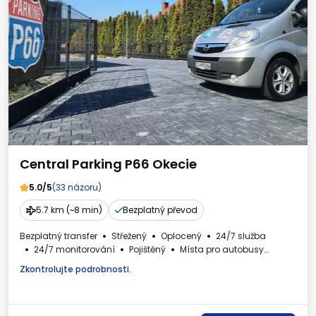
Central Parking P66 Okecie
5.0/5
(33 názoru)
5.7 km (~8 min)
Bezplatný převod
Bezplatný transfer
Střežený
Oplocený
24/7 služba
24/7 monitorování
Pojištěný
Místa pro autobusy
Vnitřní prostory VIP
Myčka aut
WC
Nápoje k dispozici
Zkontrolujte podrobnosti.
Daňový doklad