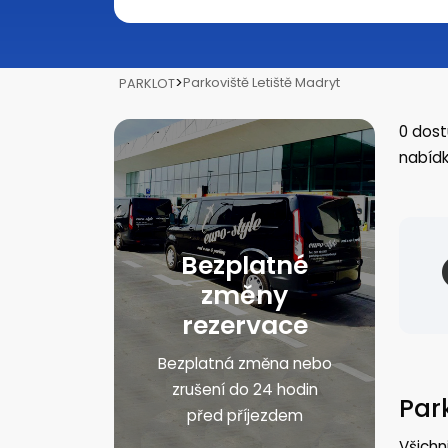
>
Parkoviště Letiště Madryt
PARKLOT
0
dost
nabídk
Bezplatné
změny
rezervace
Bezplatná změna nebo
zrušení do 24 hodin
Par
před příjezdem
Všichn