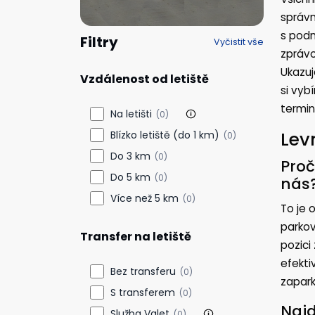
správn
s podm
Filtry
Vyčistit vše
zprávo
Ukazuj
Vzdálenost od letiště
si vyb
termin
Na letišti
(0)
Lev
Blízko letiště (do 1 km)
(0)
Do 3 km
(0)
Proč
Do 5 km
(0)
nás
Více než 5 km
(0)
To je 
parkov
Transfer na letiště
pozici
efekti
Bez transferu
(0)
zapark
S transferem
(0)
Najd
Služba Valet
(0)