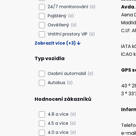
24/7 monitorování
Avda. 
(0)
Aena D
Pojištěný
(0)
Madrid
Osvětlený
(0)
C.I.F:
Vnitřní prostory VIP
(0)
Zobrazit více (+3)
IATA k
ICAO k
Typ vozidla
GPS s
Osobní automobil
(0)
Autobus
(0)
40 ° 2
3 ° 33
Hodnocení zákazníků
Inform
4.8 a více
(0)
4.5 a více
(0)
Telefo
4.0 a více
(0)
e-mai