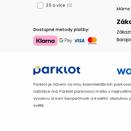
3.5 a více
(0)
Mám
Záka
Dostupné metody platby:
Zákazn
Baraj
Parklot je lídrem na trhu kolemletištních parkova
nabídce má Parklot parkovací místa v nejkvalitn
vysokou úrovní bezpečnosti a kvalitní obsluhou p
světě.