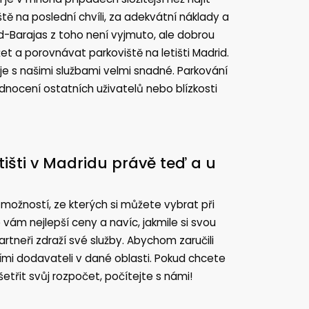
ě na poslední chvíli, za adekvátní náklady a
d-Barajas z toho není vyjmuto, ale dobrou
žet a porovnávat parkoviště na letišti Madrid.
 je s našimi službami velmi snadné. Parkování
dnocení ostatních uživatelů nebo blízkosti
tišti v Madridu právě teď a u
u možností, ze kterých si můžete vybrat při
 vám nejlepší ceny a navíc, jakmile si svou
rtneři zdraží své služby. Abychom zaručili
epšími dodavateli v dané oblasti. Pokud chcete
třit svůj rozpočet, počítejte s námi!