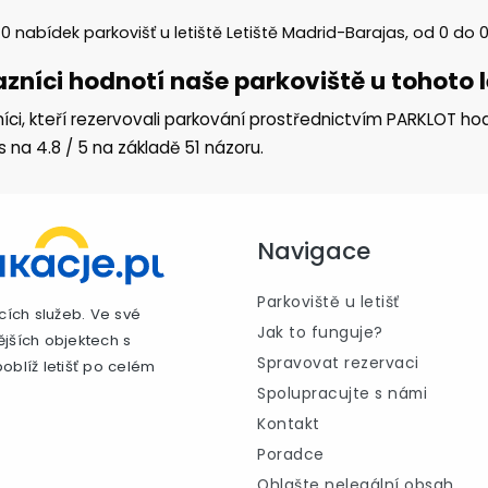
e
0
nabídek parkovišť u letiště Letiště Madrid-Barajas, od
0
do
zníci hodnotí naše parkoviště u tohoto le
íci, kteří rezervovali parkování prostřednictvím PARKLOT hodn
as na
4.8
/
5
na základě
51
názoru.
Navigace
Parkoviště u letišť
cích služeb. Ve své
Jak to funguje?
ějších objektech s
Spravovat rezervaci
oblíž letišť po celém
Spolupracujte s námi
Kontakt
Poradce
Ohlašte nelegální obsah.