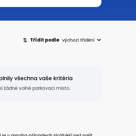
Třídit podle
výchozí třídění
lnily všechna vaše kritéria
í žádné volné parkovací místo.
ti je v mnoha případech složitější než najít