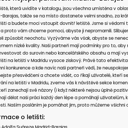
iště, která uvidíte v katalogu, jsou všechna umístěna v obla
-Barajas, takže se na místo dostanete velmi snadno, za kr
išti a budete moci vstoupit dovnitř letiště. Jsme si vědomi 
 a proto vám chceme pomoci, abyste ji nepromarnili. Slibu
eli způsobit neochotu. Vyzýváme vás však, abyste se nenech
mem nízké kvality. Naši partneři mají podmínky pro to, aby 
nvestovat do surovin nebo kancelářského obsahu a mají vys
išti na letišti v Madridu vysoce ziskový. Právě tato efektivita
ní konkurence a kde navíc naši partneři vědí, že neuspokojen
ejste přesvědčeni a chcete vidět, co říkají uživatelé, kteří se 
ání na letišti v Madridu, zveme vás k návštěvě sekce kome
teří zanechají své názory (i když některé nejsou úplně pozit
jí dělat naši práci každý den lépe a pomáhají uživatelům, kte
ti. Naším posláním je pomáhat jim, proto můžeme všichni d
rmace o letišti:
ě Adolfa Suáreze Madrid-Barajas