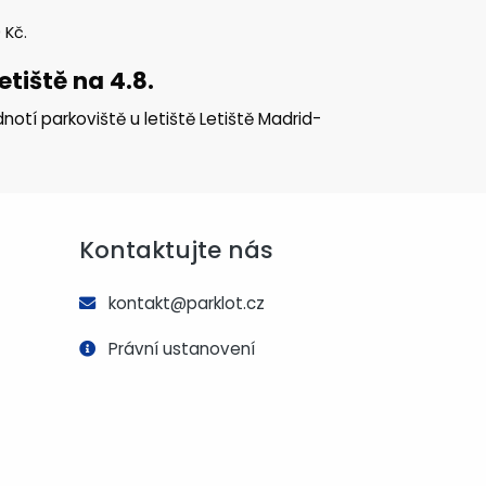
0
Kč
.
tiště na 4.8.
otí parkoviště u letiště Letiště Madrid-
Kontaktujte nás
kontakt@parklot.cz
Právní ustanovení