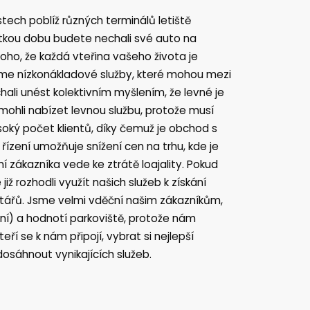
stech poblíž různých terminálů letiště
átkou dobu budete nechali své auto na
toho, že každá vteřina vašeho života je
jeme nízkonákladové služby, které mohou mezi
ali unést kolektivním myšlením, že levné je
mohli nabízet levnou službu, protože musí
oký počet klientů, díky čemuž je obchod s
 řízení umožňuje snížení cen na trhu, kde je
í zákazníka vede ke ztrátě loajality. Pokud
již rozhodli využít našich služeb k získání
ntářů. Jsme velmi vděční našim zákazníkům,
ivní) a hodnotí parkoviště, protože nám
ří se k nám připojí, vybrat si nejlepší
osáhnout vynikajících služeb.