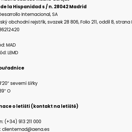
de la Hispanidad s / n. 28042 Madrid
esarrollo Internacional, SA
ský obchodní rejstřík, svazek 28 806, Folio 211, oddíl 8, stran
 A86212420
ód: MAD
ód: LEMD
ouřadnice
8′20″ severní šířky
′39″ O
ace o letišti (kontakt na letiště)
n: (+34) 913 211 000
l: clientemad@aena.es