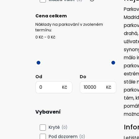
Parkov
Cena celkem
Madrid
Náklady na parkování v zvoleném
parkov
termínu:
drahá,
0 Kč - 0 Kč
uživat
synony
málo i
parkov
extrém
Od
Do
stále n
Kč
Kč
parkov
těm, k
pomáha
Vybavení
možnos
Info
Kryté
(0)
Pod dozorem
(0)
Letišt