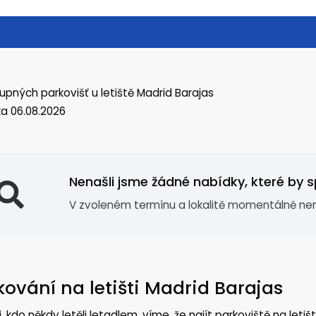
upných parkovišť
u letiště Madrid Barajas
a 06.08.2026
Nenašli jsme žádné nabídky, které by sp
V zvoleném termínu a lokalitě momentálně nen
kování na letišti Madrid Barajas
i, kdo někdy letěli letadlem, víme, že najít parkoviště na letiš