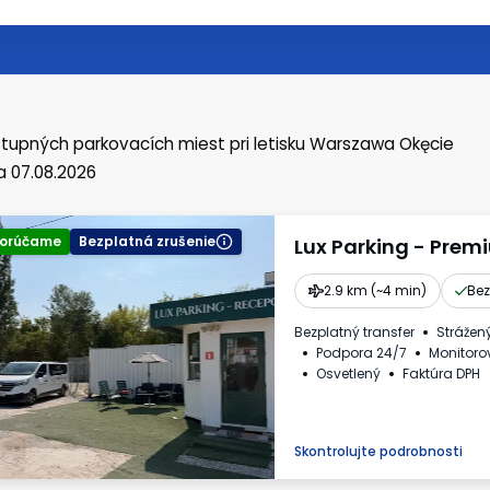
tupných parkovacích miest
pri letisku Warszawa Okęcie
 07.08.2026
orúčame
Bezplatná zrušenie
Lux Parking - Prem
2.9 km (~4 min)
Bez
Bezplatný transfer
Strážen
Podpora 24/7
Monitoro
Osvetlený
Faktúra DPH
Skontrolujte podrobnosti