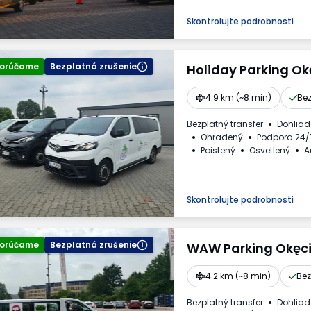
Skontrolujte podrobnosti
orúčame
Bezplatná zrušenie
Holiday Parking Ok
4.9 km (~8 min)
Bez
Bezplatný transfer
Dohlia
Ohradený
Podpora 24/
Poistený
Osvetlený
A
Dostupné nápoje
Faktú
Skontrolujte podrobnosti
orúčame
Bezplatná zrušenie
WAW Parking Okęc
4.2 km (~8 min)
Bez
Bezplatný transfer
Dohlia