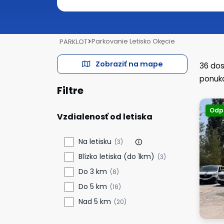
>
Parkovanie Letisko Okęcie
PARKLOT
Zobraziť na mape
36
dos
ponuka
Filtre
Odp
Vzdialenosť od letiska
Na letisku
(3)
Blízko letiska (do 1km)
(3)
Do 3 km
(8)
Do 5 km
(16)
Nad 5 km
(20)