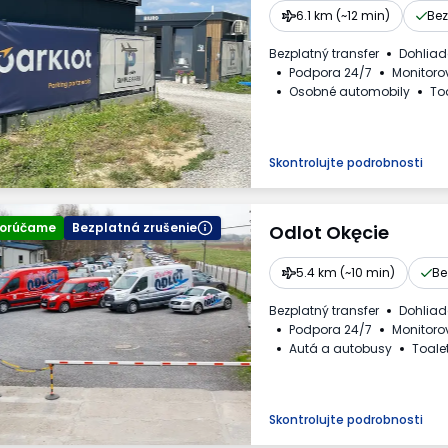
6.1 km (~12 min)
Bez
Bezplatný transfer
Dohlia
Podpora 24/7
Monitoro
Osobné automobily
To
Skontrolujte podrobnosti
orúčame
Bezplatná zrušenie
Odlot Okęcie
5.4 km (~10 min)
Be
Bezplatný transfer
Dohlia
Podpora 24/7
Monitoro
Autá a autobusy
Toale
Dostupné nápoje
Faktú
Skontrolujte podrobnosti