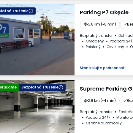
latná zrušenie
Parking P7 Okęcie
5.8 km (~8 min)
Bez
Bezplatný transfer
Dohlia
Ohradený
Podpora 24/
Poistený
Osvetlený
O
Toaleta
Faktúra DPH
Skontrolujte podrobnosti
orúčame
Bezplatná zrušenie
Supreme Parking G
2.8 km (~4 min)
Bez
Bezplatný transfer
Zastreš
Podpora 24/7
Monitoro
Osobné automobily
Požadované evidenčné čís