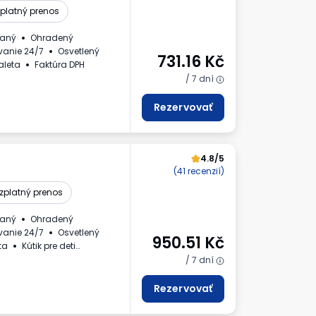
platný prenos
daný
Ohradený
vanie 24/7
Osvetlený
731.16
Kč
aleta
Faktúra DPH
/ 7 dní
Rezervovať
4.8/5
(41 recenzií)
zplatný prenos
daný
Ohradený
vanie 24/7
Osvetlený
950.51
Kč
ta
Kútik pre deti
ra DPH
/ 7 dní
Rezervovať