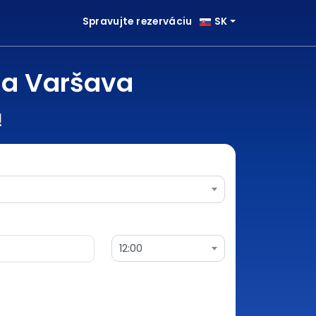
Spravujte rezerváciu
SK
na Varšava
!
12:00