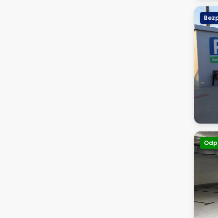
Bezp
Odp