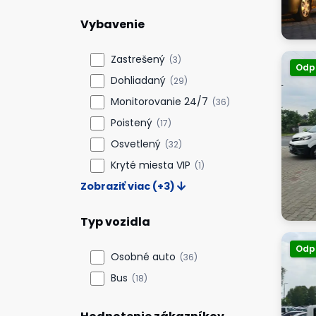
Vybavenie
Zastrešený
(3)
Odp
Dohliadaný
(29)
Monitorovanie 24/7
(36)
Poistený
(17)
Osvetlený
(32)
Kryté miesta VIP
(1)
Zobraziť viac (+3)
Typ vozidla
Odp
Osobné auto
(36)
Bus
(18)