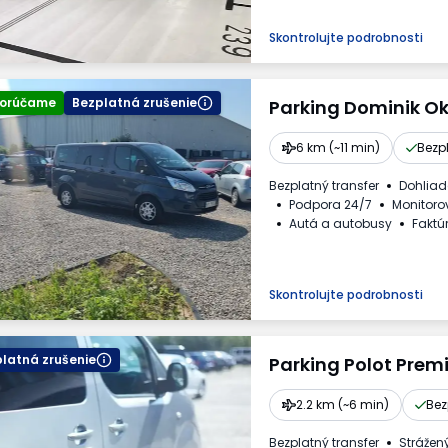
Skontrolujte podrobnosti
orúčame
Bezplatná zrušenie
Parking Dominik Ok
6 km (~11 min)
Bezp
Bezplatný transfer
Dohlia
Podpora 24/7
Monitoro
Autá a autobusy
Faktú
Skontrolujte podrobnosti
latná zrušenie
Parking Polot Prem
2.2 km (~6 min)
Bez
Bezplatný transfer
Strážen