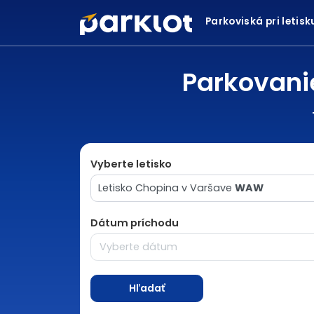
Parkoviská pri letis
Parkovani
Vyberte letisko
Letisko Chopina v Varšave
WAW
Dátum príchodu
Hľadať