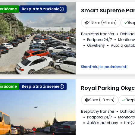
orúčame
Bezplatná zrušenie
Smart Supreme Par
1.9 km (~4 min)
Bez
Bezplatný transfer
Dohlia
Podpora 24/7
Monitoro
Osvetlený
Autá a auto
Dostupné nápoje
Faktú
Skontrolujte podrobnosti
orúčame
Bezplatná zrušenie
Royal Parking Okęc
9 km (~8 min)
Bezp
Bezplatný transfer
Dohlia
Podpora 24/7
Monitoro
Autá a autobusy
Umýva
Dostupné nápoje
Faktú