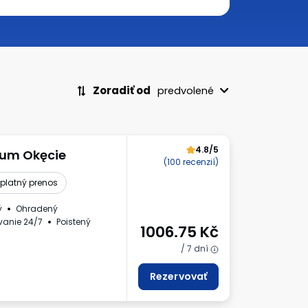
Zoradiť od
predvolené
4.8/5
ium Okęcie
(100 recenzií)
platný prenos
ý
Ohradený
vanie 24/7
Poistený
1006.75
Kč
/ 7 dní
Rezervovať