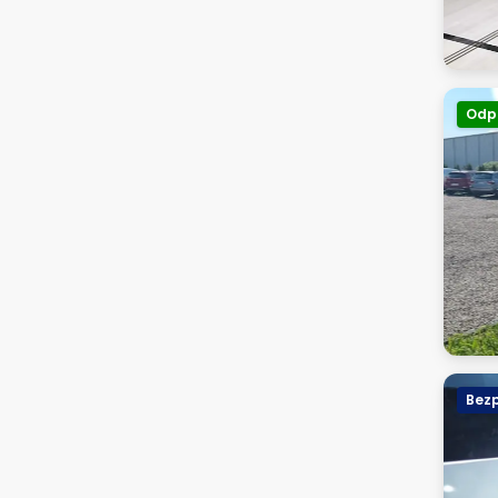
Odp
Bezp