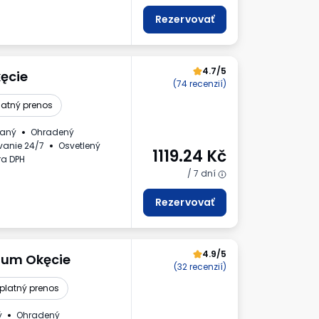
Rezervovať
4.7/5
ęcie
(74 recenzií)
latný prenos
daný
Ohradený
vanie 24/7
Osvetlený
1119.24
Kč
ra DPH
/ 7 dní
Rezervovať
4.9/5
ium Okęcie
(32 recenzií)
platný prenos
ý
Ohradený