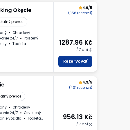
4.9/5
king Okęcie
(356 recenzií)
platný prenos
daný
Ohradený
vanie 24/7
Poistený
1287.96
Kč
busy
Toaleta
ra DPH
/ 7 dní
Rezervovať
4.9/5
ie
(401 recenzií)
latný prenos
daný
Ohradený
vanie 24/7
Osvetlený
956.13
Kč
nie vozidla
Toaleta
ra DPH
/ 7 dní