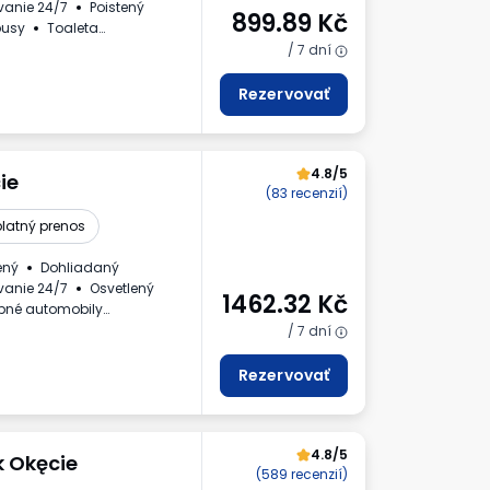
vanie 24/7
Poistený
899.89
Kč
busy
Toaleta
/ 7 dní
Rezervovať
4.8/5
ie
(83 recenzií)
latný prenos
ený
Dohliadaný
vanie 24/7
Osvetlený
1462.32
Kč
bné automobily
 evidenčné číslo vozidla
/ 7 dní
Rezervovať
4.8/5
k Okęcie
(589 recenzií)