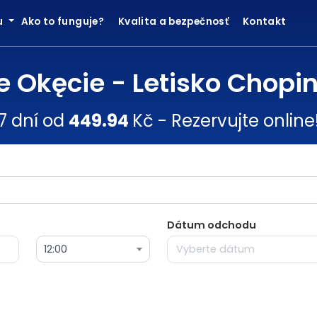
ku
Ako to funguje?
Kvalita a bezpečnosť
Kontakt
e Okęcie - Letisko Chopi
7 dní od
449.94
Kč - Rezervujte online
Dátum odchodu
12:00