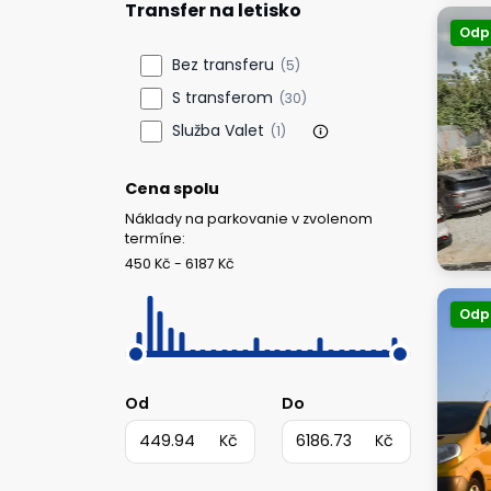
Transfer na letisko
Odp
Bez transferu
(5)
S transferom
(30)
Služba Valet
(1)
Cena spolu
Náklady na parkovanie v zvolenom
termíne:
450 Kč - 6187 Kč
Odp
Od
Do
Kč
Kč