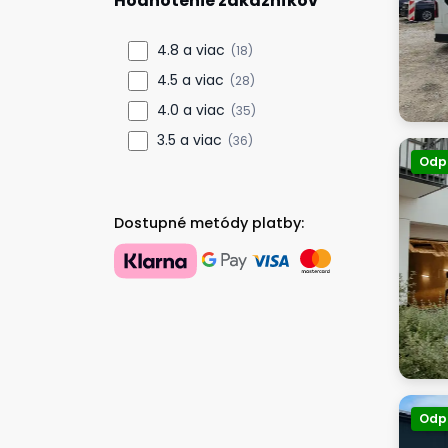
Hodnotenie zákazníkov
4.8 a viac
(18)
4.5 a viac
(28)
4.0 a viac
(35)
3.5 a viac
(36)
Odp
Dostupné metódy platby:
Odp