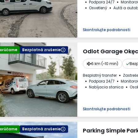
Podpora 24/7
Monitoro
Osvetlený
Autá a auto
Faktúra DPH
Skontrolujte podrobnosti
orúčame
Bezplatná zrušenie
Odlot Garage Okęc
6 km (~10 min)
Bezp
Bezplatný transfer
Zastreš
Podpora 24/7
Monitoro
Nabíjacia stanica
Oso
Faktúra DPH
Požadované
Skontrolujte podrobnosti
orúčame
Bezplatná zrušenie
Parking Simple Par