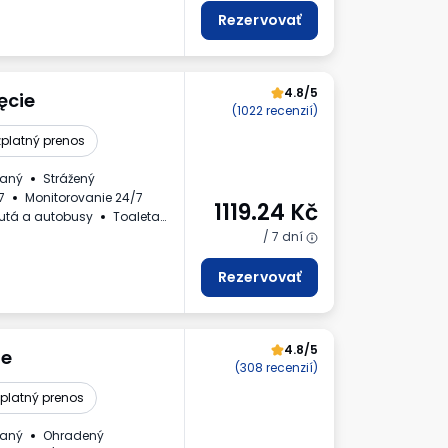
Rezervovať
4.8/5
ęcie
(1022 recenzií)
platný prenos
daný
Strážený
7
Monitorovanie 24/7
1119.24
Kč
utá a autobusy
Toaleta
ra DPH
/ 7 dní
Rezervovať
4.8/5
ie
(308 recenzií)
platný prenos
daný
Ohradený