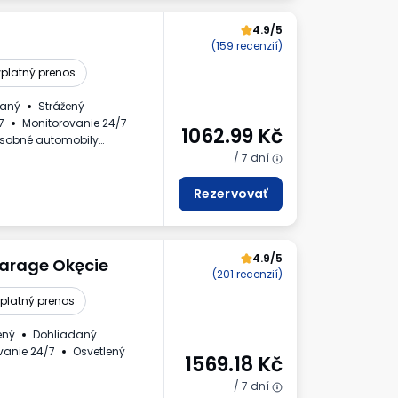
4.9/5
(159 recenzií)
platný prenos
daný
Strážený
7
Monitorovanie 24/7
1062.99
Kč
sobné automobily
/ 7 dní
Rezervovať
4.9/5
arage Okęcie
(201 recenzií)
platný prenos
ený
Dohliadaný
vanie 24/7
Osvetlený
1569.18
Kč
lo vozidla
Faktúra DPH
/ 7 dní