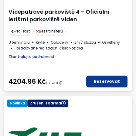
Vícepatrové parkoviště 4 – Oficiální
letištní parkoviště Viden
Na letišti
Bez transferu
U terminálu
Kryté
Oplocený
24/7 služba
Osvětlený
Požadované registrační číslo vozidla
Zkontrolujte podrobnosti.
4204.96
Kč
Rezervovat
/ 7 dní
Novinka
Zrušení zdarma