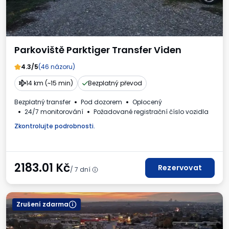
Parkoviště Parktiger Transfer Viden
4.3/5
(46 názoru)
14 km (~15 min)
Bezplatný převod
Bezplatný transfer
Pod dozorem
Oplocený
24/7 monitorování
Požadované registrační číslo vozidla
Zkontrolujte podrobnosti.
2183.01
Kč
Rezervovat
/ 7 dní
Zrušení zdarma