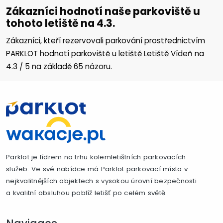
Zákazníci hodnotí naše parkoviště u
tohoto letiště na 4.3.
Zákazníci, kteří rezervovali parkování prostřednictvím
PARKLOT hodnotí parkoviště u letiště Letiště Vídeň na
4.3
/
5
na základě
65
názoru.
Parklot je lídrem na trhu kolemletištních parkovacích
služeb. Ve své nabídce má Parklot parkovací místa v
nejkvalitnějších objektech s vysokou úrovní bezpečnosti
a kvalitní obsluhou poblíž letišť po celém světě.