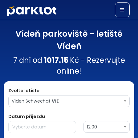
Vídeň parkoviště - letiště
Vídeň
7 dní od
1017.15
Kč - Rezervujte
online!
Zvolte letiště
Viden Schwechat
VIE
Datum příjezdu
12:00