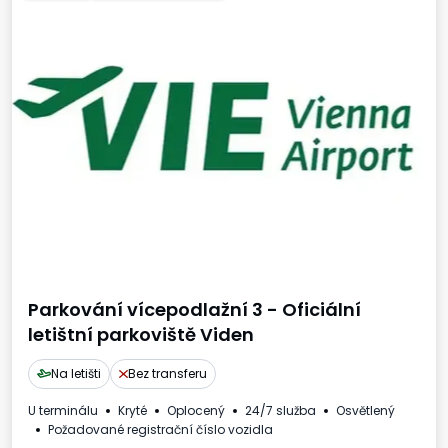
Parkování vícepodlažní 3 - Oficiální
letištní parkoviště Viden
Na letišti
Bez transferu
U terminálu
Kryté
Oplocený
24/7 služba
Osvětlený
Požadované registrační číslo vozidla