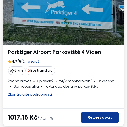
Parktiger Airport Parkoviště 4 Viden
4.7/5
(2 názoru)
6 km
Bez transferu
Žádný převoz
Oplocený
24/7 monitorování
Osvětlený
Samoobsluha
Fakturaod obsluhy parkoviště.
Požadované registrační číslo vozidla
Zkontrolujte podrobnosti.
1017.15
Kč
Rezervovat
/ 7 dní