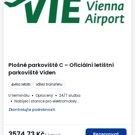
Plošné parkoviště C – Oficiální letištní
parkoviště Viden
Na letišti
Bez transferu
U terminálu
Oplocený
24/7 služba
Nabíjecí stanice pro elektromobily
Požadované registrační číslo vozidla
Zkontrolujte podrobnosti.
3574.73
Kč
Rezervovat