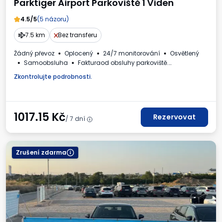
Parktiger Airport Parkoviště 1 Viden
4.5/5
(5 názoru)
7.5 km
Bez transferu
Žádný převoz
Oplocený
24/7 monitorování
Osvětlený
Samoobsluha
Fakturaod obsluhy parkoviště.
Požadované registrační číslo vozidla
Zkontrolujte podrobnosti.
1017.15
Kč
Rezervovat
/ 7 dní
Zrušení zdarma