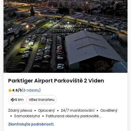
Parktiger Airport Parkoviště 2 Viden
4.6/5
(6 názoru)
9 km
Bez transferu
Žádný převoz
Oplocený
24/7 monitorování
Osvětlený
Samoobsluha
Fakturaod obsluhy parkoviště.
Požadované registrační číslo vozidla
Zkontrolujte podrobnosti.