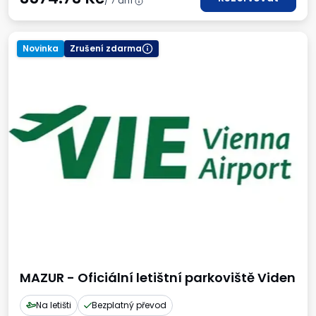
/ 7 dní
Novinka
Zrušení zdarma
MAZUR - Oficiální letištní parkoviště Viden
Na letišti
Bezplatný převod