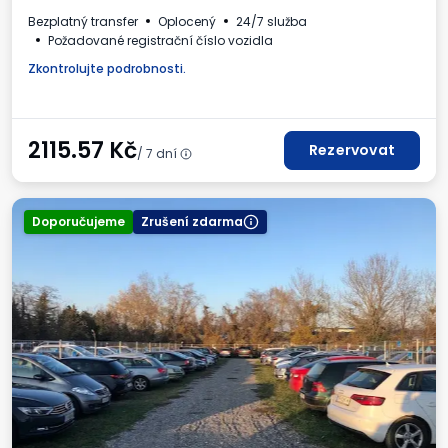
Bezplatný transfer
Oplocený
24/7 služba
Požadované registrační číslo vozidla
Zkontrolujte podrobnosti.
2115.57
Kč
Rezervovat
/ 7 dní
Doporučujeme
Zrušení zdarma