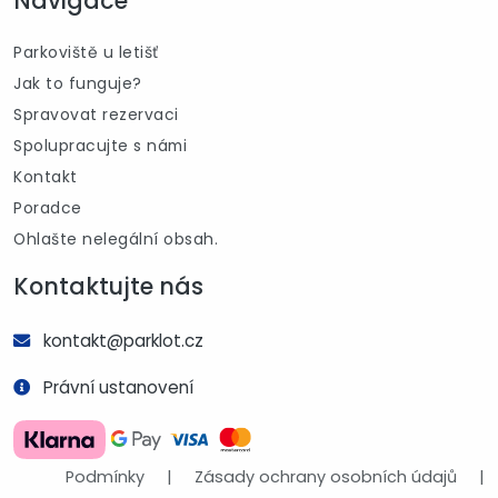
Navigace
Parkoviště u letišť
Jak to funguje?
Spravovat rezervaci
Spolupracujte s námi
Kontakt
Poradce
Ohlašte nelegální obsah.
Kontaktujte nás
kontakt@parklot.cz
Právní ustanovení
Podmínky
|
Zásady ochrany osobních údajů
|