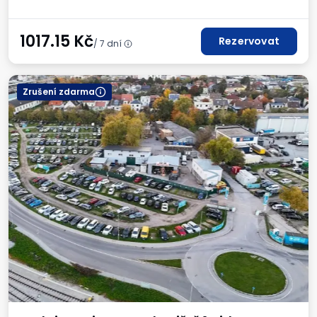
1017.15
Kč
Rezervovat
/ 7 dní
Zrušení zdarma