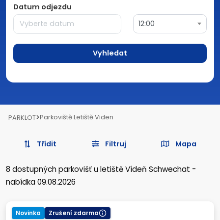
Datum odjezdu
12:00
Vyhledat
>
Parkoviště Letiště Viden
PARKLOT
Třídit
Filtruj
Mapa
8
dostupných parkovišť
u letiště Vídeň Schwechat
-
nabídka 09.08.2026
Novinka
Zrušení zdarma