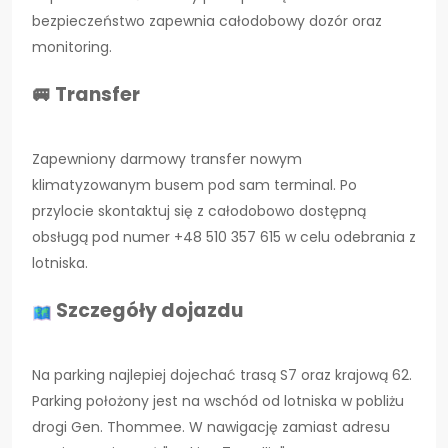
bezpieczeństwo zapewnia całodobowy dozór oraz
monitoring.
🚐 Transfer
Zapewniony darmowy transfer nowym
klimatyzowanym busem pod sam terminal. Po
przylocie skontaktuj się z całodobowo dostępną
obsługą pod numer +48 510 357 615 w celu odebrania z
lotniska.
Szczegóły dojazdu
Na parking najlepiej dojechać trasą S7 oraz krajową 62.
Parking położony jest na wschód od lotniska w pobliżu
drogi Gen. Thommee. W nawigację zamiast adresu