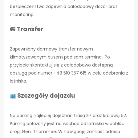
bezpieczeństwo zapewnia całodobowy dozór oraz
monitoring.
🚐 Transfer
Zapewniony darmowy transfer nowym
klimatyzowanym busem pod sam terminal. Po
przylocie skontaktuj się z całodobowo dostępną
obsługą pod numer +48 510 357 615 w celu odebrania z
lotniska.
Szczegóły dojazdu
Na parking najlepiej dojechać trasą S7 oraz krajową 62.
Parking położony jest na wschód od lotniska w pobliżu
drogi Gen. Thommee. W nawigację zamiast adresu