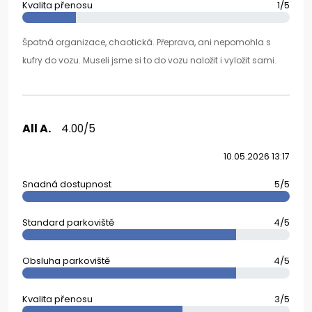
Kvalita přenosu
1/5
Špatná organizace, chaotická. Přeprava, ani nepomohla s
kufry do vozu. Museli jsme si to do vozu naložit i vyložit sami.
All A.
4.00/5
10.05.2026 13:17
Snadná dostupnost
5/5
Standard parkoviště
4/5
Obsluha parkoviště
4/5
Kvalita přenosu
3/5