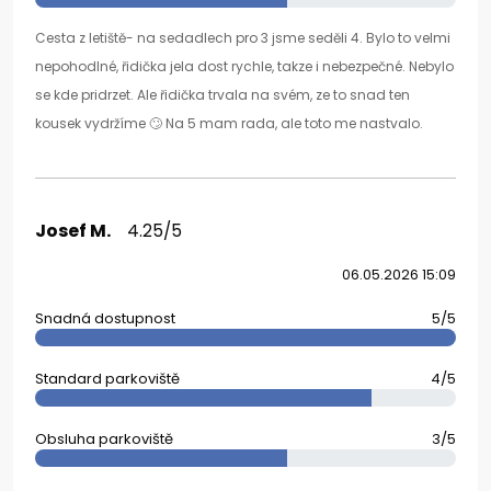
Cesta z letiště- na sedadlech pro 3 jsme seděli 4. Bylo to velmi
nepohodlné, řidička jela dost rychle, takze i nebezpečné. Nebylo
se kde pridrzet. Ale řidička trvala na svém, ze to snad ten
kousek vydržíme 🙄 Na 5 mam rada, ale toto me nastvalo.
Josef M.
4.25/5
06.05.2026 15:09
Snadná dostupnost
5/5
Standard parkoviště
4/5
Obsluha parkoviště
3/5