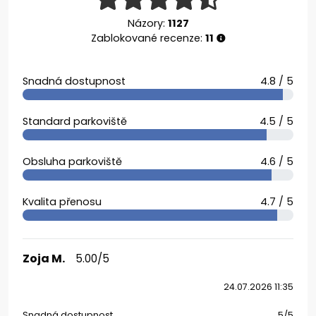
Názory:
1127
Zablokované recenze:
11
Snadná dostupnost
4.8 / 5
Standard parkoviště
4.5 / 5
Obsluha parkoviště
4.6 / 5
Kvalita přenosu
4.7 / 5
Zoja M.
5.00/5
24.07.2026 11:35
Snadná dostupnost
5/5