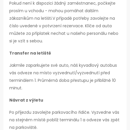
Pokud není k dispozici žádný zaměstnanec, počkejte
prosím u vchodu - mohou pomáhat dalším
zákazníkům na letišti.V případě potřeby zavolejte na
číslo uvedené v potvrzení rezervace. Klíče od auta
můžete za příplatek nechat u našeho personálu nebo
si je vzít s sebou.
Transfer na letiště
Jakmile zaparkujete své auto, náš kyvadlový autobus
vás odveze na místo vyzvednutí/vyzvednutí před
terminálem 1. Průměrná doba přestupu je přibližně 10
minut.
Návrat z výletu
Po příjezdu zavolejte parkovacího řidiče. Vyzvedne vás
na stejném místě poblíž terminálu 1 a odveze vás zpět
na parkoviště.