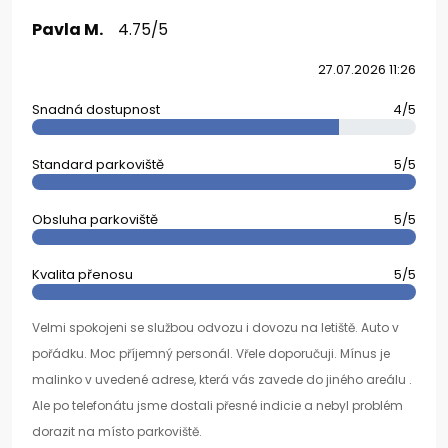
Pavla M.
4.75/5
27.07.2026 11:26
Snadná dostupnost
4/5
Standard parkoviště
5/5
Obsluha parkoviště
5/5
Kvalita přenosu
5/5
Velmi spokojeni se službou odvozu i dovozu na letiště. Auto v
pořádku. Moc příjemný personál. Vřele doporučuji. Mínus je
malinko v uvedené adrese, která vás zavede do jiného areálu .
Ale po telefonátu jsme dostali přesné indicie a nebyl problém
dorazit na místo parkoviště.