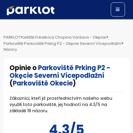
>
>
PARKLOT
Letiště Frédérica Chopina Varšava - Okęcie
>
Parkoviště Parkoviště Prking P2 - Okęcie Severní Vícepodlažní
Názory
Opinie o
Parkoviště Prking P2 -
Okęcie Severní Vícepodlažní
(
Parkoviště Okecie
)
Zákazníci, kteří již prostřednictvím našeho webu
využili toto parkoviště, jej hodnotí na
4.3
/
5
na
základě
19
názoru.
4.3/5