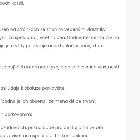
podnikateli.
lužeb na stránkách se zněním vedeným vlastníky
i za spolupráci, včetně cen. Dodavatel nemá vliv na
e je a vždy poskytuje nejaktuálnější ceny, které
ledujících informací týkajících se hlavních vlastností
tní údaje k obsluze parkoviště;
ípadně jejich absenci, zejména délce trvání;
h parkováním;
ožadavcích, pokud bude pro cestujícího využití
eb záviset na úspěšné ústní komunikaci;