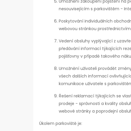
Umožnění zakoupení pojištění na 
nesouvisejícím s parkovištěm - Inte
Poskytování individuálních obchodní
webovou stránkou prostřednictvím 
Vedení obsluhy vyplývající z uzav
předávání informací týkajících rez
pojišťovny v případě takového nák
Umožnění uživateli provádět změny
všech dalších informací ovlivňující
komunikace uživatele s parkoviště
Řešení reklamací týkajících se vla
prodeje - správnosti a kvality obs
webové stránky a poprodejní obslu
Úkolem parkoviště je: