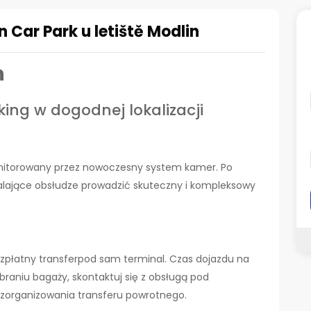
 Car Park u letiště Modlin
n
ing w dogodnej lokalizacji
nitorowany przez nowoczesny system kamer. Po
alające obsłudze prowadzić skuteczny i kompleksowy
bezpłatny transferpod sam terminal. Czas dojazdu na
debraniu bagaży, skontaktuj się z obsługą pod
zorganizowania transferu powrotnego.