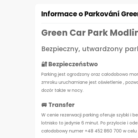
Informace o Parkování Green
Green Car Park Modli
Bezpieczny, utwardzony park
🔐 Bezpieczeństwo
Parking jest ogrodzony oraz całodobowo mo
zmroku uruchamiane jest oświetlenie , pozw
dozór także w nocy.
🚐 Transfer
W cenie rezerwacji parking oferuje szybki i 
lotnisko to jedynie 6 minut. Po przylocie i o
całodobowy numer +48 452 860 700 w celu 