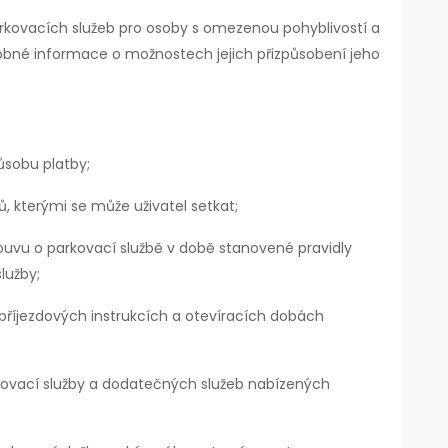
rkovacích služeb pro osoby s omezenou pohyblivostí a
obné informace o možnostech jejich přizpůsobení jeho
ůsobu platby;
 kterými se může uživatel setkat;
louvu o parkovací službě v době stanovené pravidly
lužby;
říjezdových instrukcích a otevíracích dobách
ovací služby a dodatečných služeb nabízených