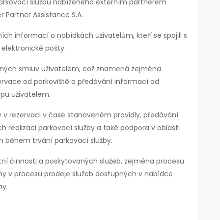
parkovací službu nabízeného externím partnerem
r Partner Assistance S.A.
ch informací o nabídkách uživatelům, kteří se spojili s
elektronické pošty.
řených smluv uživatelem, což znamená zejména
ervace od parkoviště a předávání informací od
upu uživatelem.
 v rezervaci v čase stanoveném pravidly, předávání
ch realizaci parkovací služby a také podpora v oblasti
m během trvání parkovací služby.
stní činnosti a poskytovaných služeb, zejména procesu
luhy v procesu prodeje služeb dostupných v nabídce
hy.