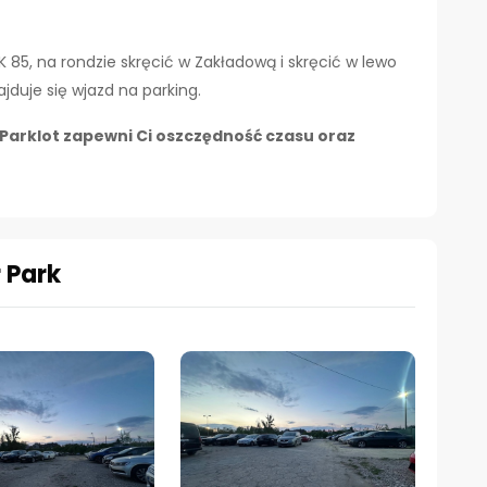
K 85, na rondzie skręcić w Zakładową i skręcić w lewo
ajduje się wjazd na parking.
Parklot zapewni Ci oszczędność czasu oraz
 Park