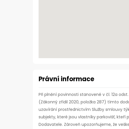
Právní informace
Při plnění povinnosti stanovené v čl. 12a ods
(Zákonný zřídil 2020, položka 287) tímto doda
uzavírání prostřednictvím Služby smlouvy tý
subjekty, které jsou vlastníky parkovišť, kte
Dodavatele. Zároveň upozorňujeme, že vešk