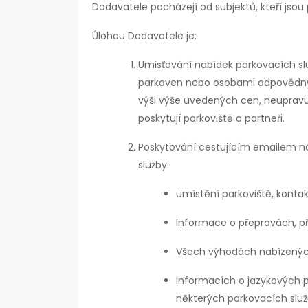
Dodavatele pocházejí od subjektů, kteří jsou 
Úlohou Dodavatele je:
Umisťování nabídek parkovacích s
parkoven nebo osobami odpovědným
výši výše uvedených cen, neupravuj
poskytují parkoviště a partneři.
Poskytování cestujícím emailem nás
služby:
umístění parkoviště, kontak
Informace o přepravách, př
Všech výhodách nabízenýc
informacích o jazykových p
některých parkovacích služ