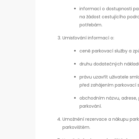
informací o dostupnosti pa
na žádost cestujícího podr
potřebám.
Umisťování informací o:
ceně parkovací služby a zp
druhu dodatečných nákladů,
právu uzavřít uživatele sm
před zahájením parkovací s
obchodním názvu, adrese, p
parkování.
Umožnění rezervace a nákupu park
parkovištěm.