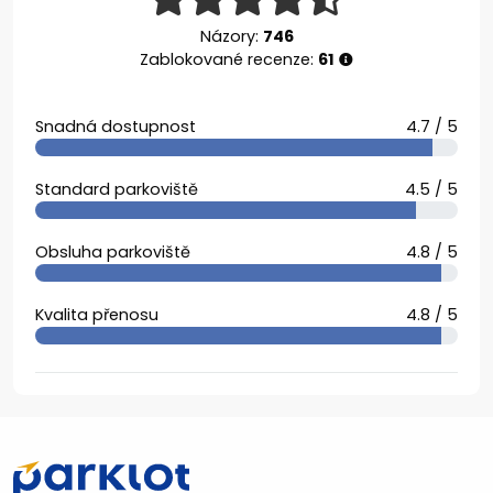
Názory:
746
Zablokované recenze:
61
Snadná dostupnost
4.7 / 5
Standard parkoviště
4.5 / 5
Obsluha parkoviště
4.8 / 5
Kvalita přenosu
4.8 / 5