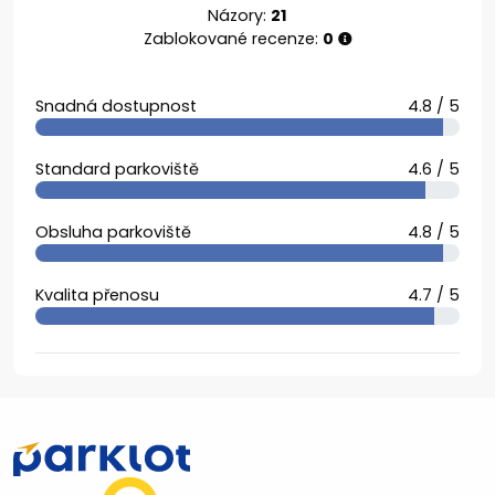
Názory:
21
Zablokované recenze:
0
Snadná dostupnost
4.8 / 5
Standard parkoviště
4.6 / 5
Obsluha parkoviště
4.8 / 5
Kvalita přenosu
4.7 / 5