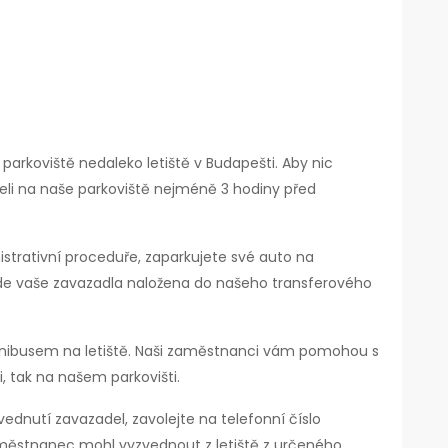
arkoviště nedaleko letiště v Budapešti. Aby nic
ijeli na naše parkoviště nejméně 3 hodiny před
istrativní proceduře, zaparkujete své auto na
e vaše zavazadla naložena do našeho transferového
inibusem na letiště. Naši zaměstnanci vám pomohou s
i, tak na našem parkovišti.
zvednutí zavazadel, zavolejte na telefonní číslo
městnanec mohl vyzvednout z letiště z určeného