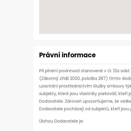
Právní informace
Při plnění povinnosti stanovené v čl. 12a ods
(Zákonný zřídil 2020, položka 287) tímto doda
uzavírání prostřednictvím Služby smlouvy tý
subjekty, které jsou vlastníky parkovišť, kte
Dodavatele. Zároveň upozorňujeme, že vešk
Dodavatele pocházejí od subjektů, kteří jsou 
Úlohou Dodavatele je: