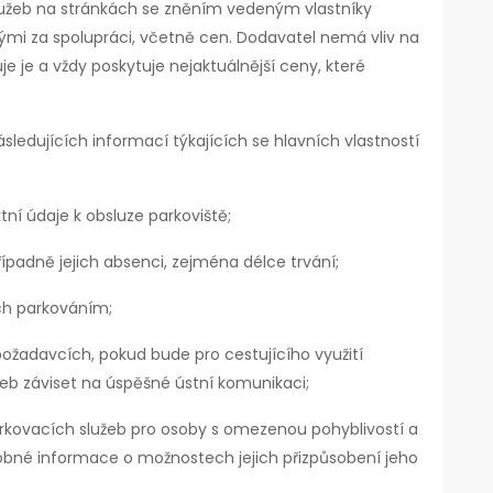
lužeb na stránkách se zněním vedeným vlastníky
i za spolupráci, včetně cen. Dodavatel nemá vliv na
e je a vždy poskytuje nejaktuálnější ceny, které
ledujících informací týkajících se hlavních vlastností
tní údaje k obsluze parkoviště;
ípadně jejich absenci, zejména délce trvání;
h parkováním;
ožadavcích, pokud bude pro cestujícího využití
eb záviset na úspěšné ústní komunikaci;
rkovacích služeb pro osoby s omezenou pohyblivostí a
obné informace o možnostech jejich přizpůsobení jeho