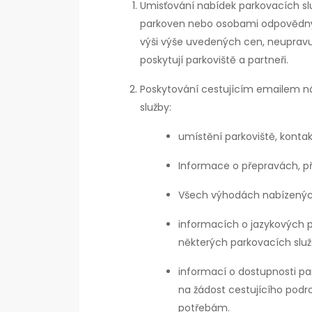
Umisťování nabídek parkovacích s
parkoven nebo osobami odpovědným
výši výše uvedených cen, neupravuj
poskytují parkoviště a partneři.
Poskytování cestujícím emailem nás
služby:
umístění parkoviště, kontak
Informace o přepravách, př
Všech výhodách nabízenýc
informacích o jazykových p
některých parkovacích služ
informací o dostupnosti pa
na žádost cestujícího podr
potřebám.