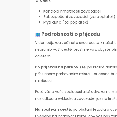
🍵
Navíc
Kontrola hmotnosti zavazadel
Zabezpečení zavazadel (za poplatek)
Mytí auta (za poplatek)
Podrobnosti o příjezdu
V den odjezdu začínáte svou cestu z našeho p
nebránilo vaší cestě, prosíme vás, abyste př
odletem.
Po příjezdu na parkoviště
, po krátké admin
příslušném parkovacím místě. Současně bud
minibusu.
Poté vás a vaše spolucestující odvezeme m
nakládkou a vykládkou zavazadel jak na letišt
Na zpáteční cestě
, po přistání letadla a vy
uvedené na parkovací kartě, aby vás náš za