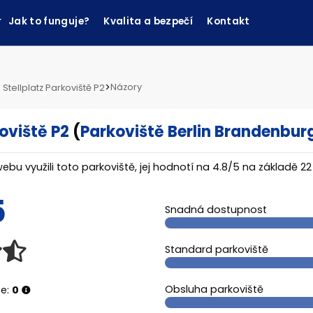
Jak to funguje?
Kvalita a bezpečí
Kontakt
>
Názory
 Stellplatz Parkoviště P2
koviště P2
(
Parkoviště Berlin Brandenbur
webu využili toto parkoviště, jej hodnotí na
4.8
/
5
na základě
22
5
Snadná dostupnost
Standard parkoviště
Obsluha parkoviště
ze:
0