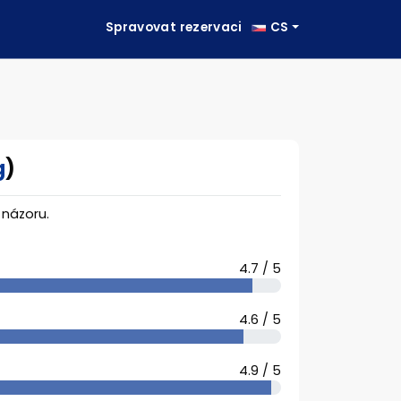
Spravovat rezervaci
CS
g
)
názoru.
4.7 / 5
4.6 / 5
4.9 / 5