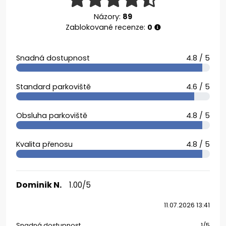
Názory:
89
Zablokované recenze:
0
Snadná dostupnost
4.8 / 5
Standard parkoviště
4.6 / 5
Obsluha parkoviště
4.8 / 5
Kvalita přenosu
4.8 / 5
Dominik N.
1.00/5
11.07.2026 13:41
Snadná dostupnost
1/5