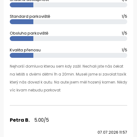
Standard parkoviště
1/5
Obsluha parkoviště
1/5
Kvalita přenosu
1/5
Nejhorší domluva kterou sem kdy zažil. Nechali jste nás čekat
na letišti s dvěmi dětmi 1h a 20min. Museli jsme si zavolat taxík
který nás dovezl k autu. Na aute jsem měl hozený kamen. Nikdy
víc kvam nebudu parkovat
Petra B.
5.00/5
07.07.2026 11:57