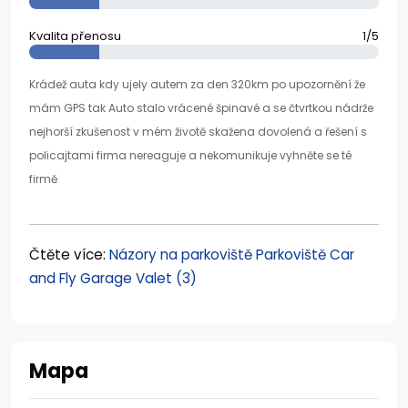
Kvalita přenosu
1/5
Krádež auta kdy ujely autem za den 320km po upozornění že
mám GPS tak Auto stalo vrácené špinavé a se čtvrtkou nádrže
nejhorší zkušenost v mém životě skažena dovolená a řešení s
policajtami firma nereaguje a nekomunikuje vyhněte se té
firmě
Čtěte více:
Názory na parkoviště Parkoviště Car
and Fly Garage Valet (3)
Mapa