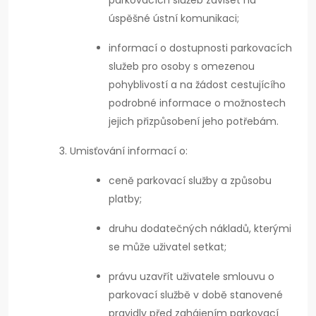
parkovacích služeb záviset na
úspěšné ústní komunikaci;
informací o dostupnosti parkovacích
služeb pro osoby s omezenou
pohyblivostí a na žádost cestujícího
podrobné informace o možnostech
jejich přizpůsobení jeho potřebám.
Umisťování informací o:
ceně parkovací služby a způsobu
platby;
druhu dodatečných nákladů, kterými
se může uživatel setkat;
právu uzavřít uživatele smlouvu o
parkovací službě v době stanovené
pravidly před zahájením parkovací