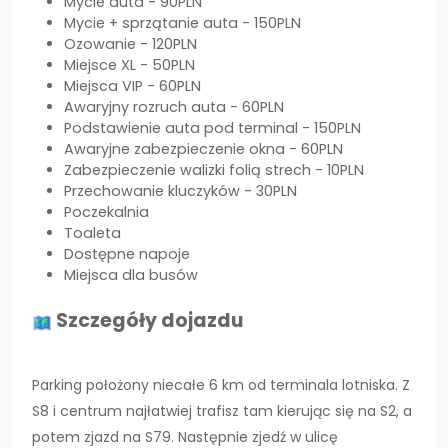
Mycie auta - 90PLN
Mycie + sprzątanie auta - 150PLN
Ozowanie - 120PLN
Miejsce XL - 50PLN
Miejsca VIP - 60PLN
Awaryjny rozruch auta - 60PLN
Podstawienie auta pod terminal - 150PLN
Awaryjne zabezpieczenie okna - 60PLN
Zabezpieczenie walizki folią strech - 10PLN
Przechowanie kluczyków - 30PLN
Poczekalnia
Toaleta
Dostępne napoje
Miejsca dla busów
Szczegóły dojazdu
Parking położony niecałe 6 km od terminala lotniska. Z
S8 i centrum najłatwiej trafisz tam kierując się na S2, a
potem zjazd na S79. Następnie zjedź w ulicę