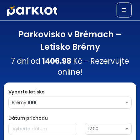
Parkovisko v Brémach –
Letisko Brémy
7 dní od
1406.98
Kč - Rezervujte
online!
Vyberte letisko
Brémy
BRE
Dátum príchodu
12:00