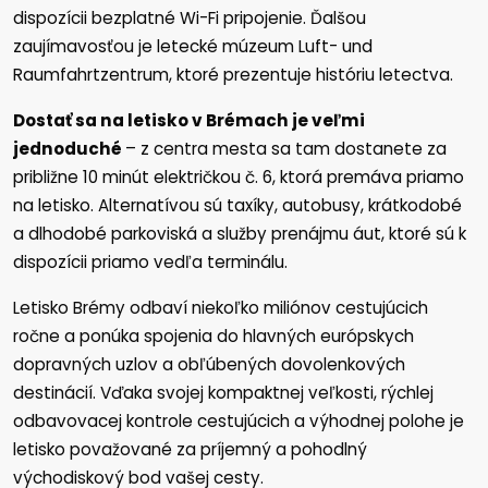
dispozícii bezplatné Wi-Fi pripojenie. Ďalšou
zaujímavosťou je letecké múzeum Luft- und
Raumfahrtzentrum, ktoré prezentuje históriu letectva.
Dostať sa na letisko v Brémach je veľmi
jednoduché
– z centra mesta sa tam dostanete za
približne 10 minút električkou č. 6, ktorá premáva priamo
na letisko. Alternatívou sú taxíky, autobusy, krátkodobé
a dlhodobé parkoviská a služby prenájmu áut, ktoré sú k
dispozícii priamo vedľa terminálu.
Letisko Brémy odbaví niekoľko miliónov cestujúcich
ročne a ponúka spojenia do hlavných európskych
dopravných uzlov a obľúbených dovolenkových
destinácií. Vďaka svojej kompaktnej veľkosti, rýchlej
odbavovacej kontrole cestujúcich a výhodnej polohe je
letisko považované za príjemný a pohodlný
východiskový bod vašej cesty.