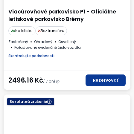
Viacúrovňové parkovisko P1 - Oficiálne
letiskové parkovisko Brémy
Na letisku
Bez transferu
Zastrešený
Ohradený
Osvetlený
Požadované evidenčné číslo vozidla
Skontrolujte podrobnosti
2496.16
Kč
Rezervovať
/ 7 dní
Bezplatná zrušenie