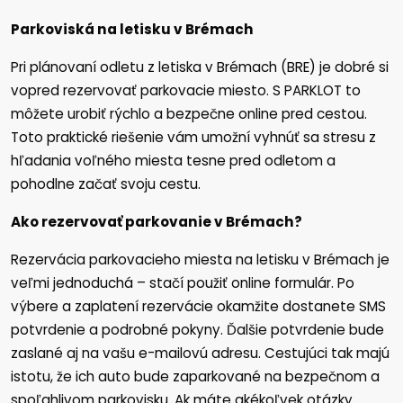
Parkoviská na letisku v Brémach
Pri plánovaní odletu z letiska v Brémach (BRE) je dobré si
vopred rezervovať parkovacie miesto. S PARKLOT to
môžete urobiť rýchlo a bezpečne online pred cestou.
Toto praktické riešenie vám umožní vyhnúť sa stresu z
hľadania voľného miesta tesne pred odletom a
pohodlne začať svoju cestu.
Ako rezervovať parkovanie v Brémach?
Rezervácia parkovacieho miesta na letisku v Brémach je
veľmi jednoduchá – stačí použiť online formulár. Po
výbere a zaplatení rezervácie okamžite dostanete SMS
potvrdenie a podrobné pokyny. Ďalšie potvrdenie bude
zaslané aj na vašu e-mailovú adresu. Cestujúci tak majú
istotu, že ich auto bude zaparkované na bezpečnom a
spoľahlivom parkovisku. Ak máte akékoľvek otázky