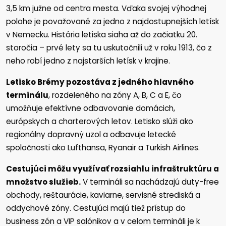
3,5 km južne od centra mesta. Vďaka svojej výhodnej
polohe je považované za jedno z najdostupnejších letísk
v Nemecku. História letiska siaha až do začiatku 20.
storočia – prvé lety sa tu uskutočnili už v roku 1913, čo z
neho robí jedno z najstarších letísk v krajine.
Letisko Brémy pozostáva z jedného hlavného
terminálu
, rozdeleného na zóny A, B, C a E, čo
umožňuje efektívne odbavovanie domácich,
európskych a charterových letov. Letisko slúži ako
regionálny dopravný uzol a odbavuje letecké
spoločnosti ako Lufthansa, Ryanair a Turkish Airlines.
Cestujúci môžu využívať rozsiahlu infraštruktúru a
množstvo služieb.
V termináli sa nachádzajú duty-free
obchody, reštaurácie, kaviarne, servisné strediská a
oddychové zóny. Cestujúci majú tiež prístup do
business zón a VIP salónikov a v celom termináli je k