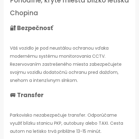
Pohodlné, kryté miesta blízko letiska
Chopina
🔐 Bezpečnosť
Váš vozidlo je pod neustálou ochranou vďaka
modernému systému monitorovania CCTV.
Rezervovaním zastrešeného miesta zabezpečujete
svojmu vozidlu dodatočnú ochranu pred dažďom,
snehom a intenzívnym slnkom.
🚐 Transfer
Parkovisko nezabezpečuje transfer. Odporúčame
využiť blízku stanicu PKP, autobusy alebo TAXI. Cesta
autom na letisko trvá približne 13-15 minút.