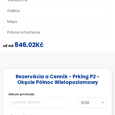
Všeobecné
Galéria
Mapa
Právne Informácie
846.02Kč
už od
Rezervácia a Cenník - Prking P2 -
Okęcie Północ Wielopoziomowy
Dátum príchodu
12:00