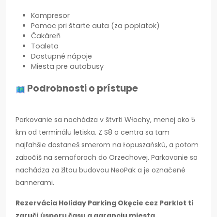
Kompresor
Pomoc pri štarte auta (za poplatok)
Čakáreň
Toaleta
Dostupné nápoje
Miesta pre autobusy
Podrobnosti o prístupe
Parkovanie sa nachádza v štvrti Włochy, menej ako 5
km od terminálu letiska. Z S8 a centra sa tam
najľahšie dostaneš smerom na Łopuszańskú, a potom
zabočíš na semaforoch do Orzechovej. Parkovanie sa
nachádza za žltou budovou NeoPak a je označené
bannerami.
Rezervácia Holiday Parking Okęcie cez Parklot ti
zaručí úsporu času a garanciu miesta.