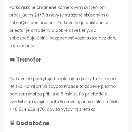
Parkovisko je chránené kamerovým systémom
pracujúcim 24/7 a navyše strážené skúseným a
zohratým personálom. Parkovanie je poistené, a
priestor je ohradený a dobre osvetlený, čo
zabezpečuje úplnú bezpečnosť vozidla ako cez deň,
tak aj v noci.
🚐 Transfer
Parkovanie poskytuje bezplatný a rýchly transfer na
letisko. Komfortná Toyota Proace ťa zoberie priamo
pod terminál za približne 8 minút. Po príchode a
vyzdvihnutí svojich batožín zavolaj personálu na číslo
+48 534 928 476, aby ťa vyzdvihli z letiska.
🍵 Dodatočne