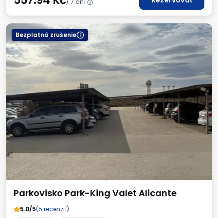
557.94
Kč
Rezervovať
/ 7 dní
Bezplatná zrušenie
Parkovisko Park-King Valet Alicante
5.0/5
(5 recenzií)