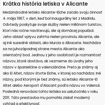
Krátka história letiska v Alicante
Medzinárodné letisko Alicante-Elche začalo svoju činnosť
4. mája 1967, v deň, keď bol inaugurálny let z Madridu.
Odvtedy poskytuje svoje služby nielen miliónom turistov,
ktorí nás ročne navštevujú, ale aj domácej populácii.
Jeho oblasť vplyvu zahŕňa nielen provinciu Alicante, ale
aj iné susedné oblasti, ako Murcia a Albacete. Nachádza
sa na juhozápadnej strane mesta Alicante ako
orientačný bod. Jednou z jeho osobitostí je rozmanitosť
názvov, ktoré dostáva, ak vezmeme do úvahy jeho
názov v španielčine a valenciánčine. Preto je známy aj
ako El Altet, názov štvrte Elche, v ktorej sa nachádza. Iné
názvy, pod ktorými je tiež známy, sú letisko Alicante-El
Altet alebo Aeroport d'Alacant podľa názvu vo Valencii.
Posledná renovácia tohto letiska sa uskutočnila v roku
2011. Táto prestavba mu pomohla získať moderný
vzhľad a efektívnosť.