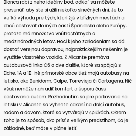
Blanca robí z neho ideálny bod, odkiaľ sa môžete
presunúť, aby ste si užili niekoľko slnečných dní. Je to
veľká výhoda pre tých, ktorí žijú v blízkych mestách a
chcú cestovať do iných častí Španielska alebo Európy,
pretože má množstvo vnútroštátnych a
medzinárodných letov. Hoci k jeho zariadeniam sa dá
dostať verejnou dopravou, najpraktickejším riešením je
využitie vlastného vozidla. Z Alicante premáva
autobusová linka C6 a dve ďalšie, ktoré sa spájajú s
Elche, 1A a 1B. Iné prímorské obce tiež majú autobusy na
letisko, ako Benidorm, Calpe, Torrevieja či Cartagena. Nič
však nemôže nahradiť komfort a úsporu času
cestovania autom. Rozhodnutím sa pre parkovanie na
letisku v Alicante sa vyhnete čakaní na ďalší autobus,
radom a davom, ktoré sa vytvárajú v špičkách. Okrem
toho je to spôsob, ako prísť s veľkým predstihom, čo je
základné, keď máte v pláne letiť.