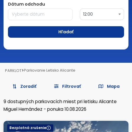
Dátum odchodu
12:00
Hľadať
>
Parkovanie Letisko Alicante
PARKLOT
Zoradiť
Filtrovať
Mapa
9
dostupných parkovacích miest
pri letisku Alicante
Miguel Hernández
-
ponuka 10.08.2026
Bezplatná zrušenie