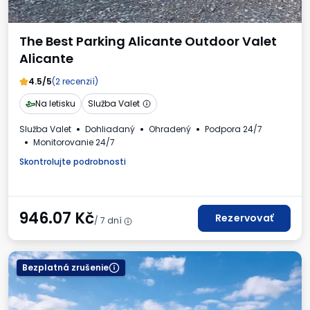
The Best Parking Alicante Outdoor Valet
Alicante
4.5/5
(2 recenzií)
Na letisku
Služba Valet
Služba Valet
Dohliadaný
Ohradený
Podpora 24/7
Monitorovanie 24/7
Skontrolujte podrobnosti
946.07
Kč
Rezervovať
/ 7 dní
Bezplatná zrušenie