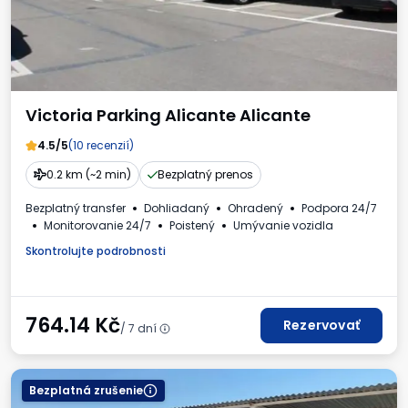
Victoria Parking Alicante Alicante
4.5/5
(10 recenzií)
0.2 km (~2 min)
Bezplatný prenos
Bezplatný transfer
Dohliadaný
Ohradený
Podpora 24/7
Monitorovanie 24/7
Poistený
Umývanie vozidla
Skontrolujte podrobnosti
764.14
Kč
Rezervovať
/ 7 dní
Bezplatná zrušenie