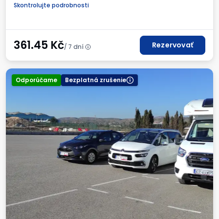
Skontrolujte podrobnosti
361.45
Kč
Rezervovať
/ 7 dní
Odporúčame
Bezplatná zrušenie