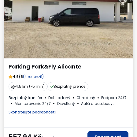
Parking Park&Fly Alicante
4.9/5
(4 recenzií)
4.5 km (~5 min)
Bezplatný prenos
Bezplatný transfer
Dohliadaný
Ohradený
Podpora 24/7
Monitorovanie 24/7
Osvetlený
Autá a autobusy
Faktúra DPH
Skontrolujte podrobnosti