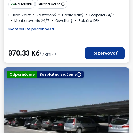
Na letisku
Služba Valet
Služba Valet
Zastrešený
Dohliadaný
Podpora 24/7
Monitorovanie 24/7
Osvetlený
Faktúra DPH
Skontrolujte podrobnosti
970.33
Kč
Rezervovať
/ 7 dní
Odporúčame
Bezplatná zrušenie