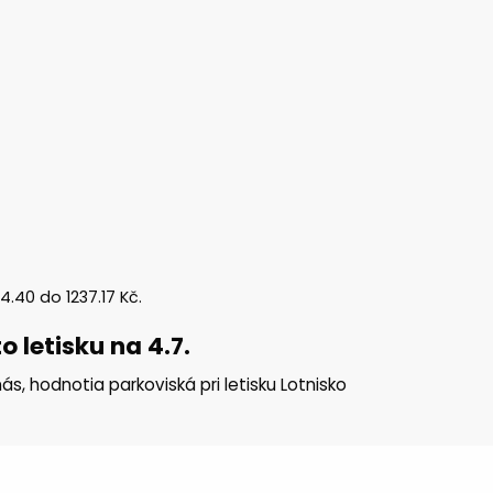
64.40
do
1237.17
Kč
.
 letisku na 4.7.
ás, hodnotia parkoviská pri letisku Lotnisko