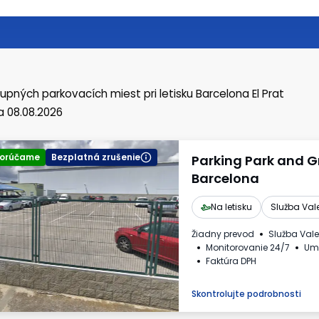
upných parkovacích miest
pri letisku Barcelona El Prat
 08.08.2026
orúčame
Bezplatná zrušenie
Parking Park and G
Barcelona
Na letisku
Služba Val
Žiadny prevod
Služba Vale
Monitorovanie 24/7
Umý
Faktúra DPH
Skontrolujte podrobnosti