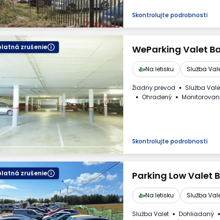
Skontrolujte podrobnosti
latná zrušenie
WeParking Valet B
Na letisku
Služba Val
Žiadny prevod
Služba Vale
Ohradený
Monitorovan
Skontrolujte podrobnosti
latná zrušenie
Parking Low Valet 
Na letisku
Služba Val
Služba Valet
Dohliadaný