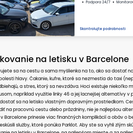
Podpora 24/7
Monitoro
Skontrolujte podrobnosti
kovanie na letisku v Barcelone
vujete sa na cestu a sama myšlienka na to, ako sa dostať 
bolesti hlavy. Čakanie, kufre, ktoré sa nezmestia do taxi (n
biehajú, a stres, ktorý sa nevzdáva. Hoci existuje niekoľko 
som, napríklad využitie linky 46 a jej lacnejšej alternatívy
dostať sa na letisko vlastným dopravným prostriedkom. Ces
diť na pracovnú cestu alebo prázdniny, nie je najlepšou alte
u v Barcelone prinesie viac finančných komplikácií a obáv o b
eskúsili služby, ktoré ponúka Parklot. Aby ste sa vyhli zlý
anie na letisku v Barcelone, na najlepšom mieste a za najlep