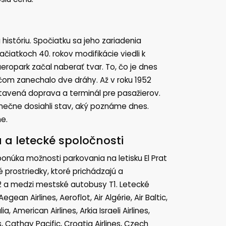
 históriu. Spočiatku sa jeho zariadenia
čiatkoch 40. rokov modifikácie viedli k
eropark začal naberať tvar. To, čo je dnes
čom zanechalo dve dráhy. Až v roku 1952
istavená doprava a terminál pre pasažierov.
konečne dosiahli stav, aký poznáme dnes.
e.
 a letecké spoločnosti
 ponúka možnosti parkovania na letisku El Prat
prostriedky, ktoré prichádzajú a
T2 a medzi mestské autobusy T1. Letecké
ean Airlines, Aeroflot, Air Algérie, Air Baltic,
a, American Airlines, Arkia Israeli Airlines,
es, Cathay Pacific, Croatia Airlines, Czech