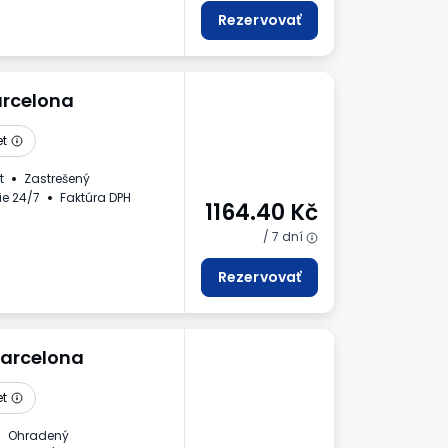
Rezervovať
arcelona
et
t
Zastrešený
ie 24/7
Faktúra DPH
1164.40
Kč
/ 7 dní
Rezervovať
Barcelona
et
Ohradený