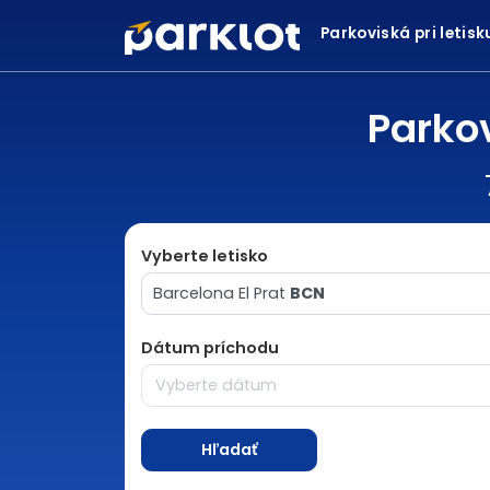
Parkoviská pri letis
Parkov
Vyberte letisko
Barcelona El Prat
BCN
Dátum príchodu
Hľadať