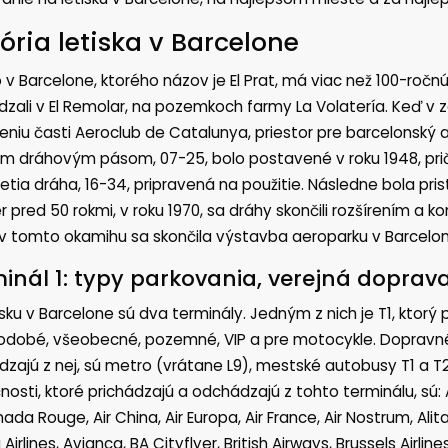
tória letiska v Barcelone
o v Barcelone, ktorého názov je El Prat, má viac než 100-ročnú
zali v El Remolar, na pozemkoch farmy La Volatería. Keď v za
niu časti Aeroclub de Catalunya, priestor pre barcelonský a
m dráhovým pásom, 07-25, bolo postavené v roku 1948, pri
retia dráha, 16-34, pripravená na použitie. Následne bola pr
 pred 50 rokmi, v roku 1970, sa dráhy skončili rozšírením a 
v tomto okamihu sa skončila výstavba aeroparku v Barcelon
inál 1: typy parkovania, verejná doprava
isku v Barcelone sú dva terminály. Jedným z nich je T1, ktorý
odobé, všeobecné, pozemné, VIP a pre motocykle. Dopravné 
zajú z nej, sú metro (vrátane L9), mestské autobusy T1 a 
nosti, ktoré prichádzajú a odchádzajú z tohto terminálu, sú: Aeg
ada Rouge, Air China, Air Europa, Air France, Air Nostrum, Alitali
Airlines, Avianca, BA Cityflyer, British Airways, Brussels Airlin