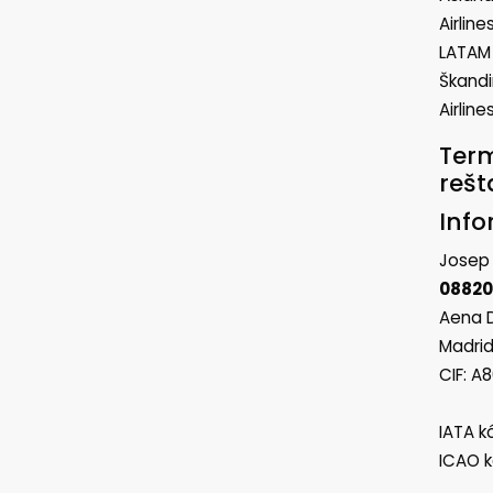
Airline
LATAM 
Škandin
Airline
Term
rešt
Info
Josep 
08820
Aena D
Madrid
CIF: A
IATA k
ICAO k