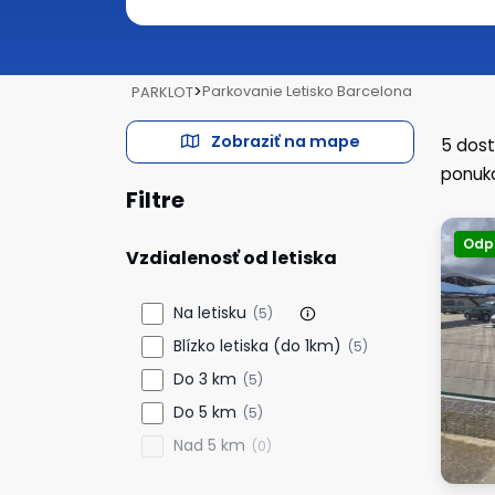
>
Parkovanie Letisko Barcelona
PARKLOT
Zobraziť na mape
5
dost
ponuka
Filtre
Odp
Vzdialenosť od letiska
Na letisku
(5)
Blízko letiska (do 1km)
(5)
Do 3 km
(5)
Do 5 km
(5)
Nad 5 km
(0)