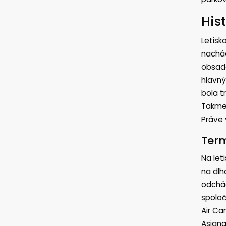
His
Letisk
nachád
obsade
hlavný
bola t
Takmer
Práve 
Term
Na let
na dlh
odchád
spoloč
Air Can
Asiana 