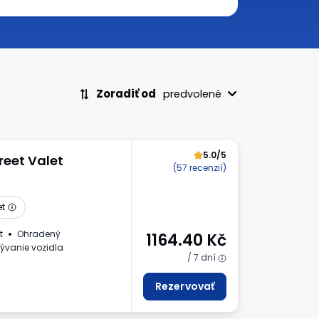
Zoradiť od
predvolené
5.0/5
reet Valet
(57 recenzií)
et
t
Ohradený
1164.40
Kč
vanie vozidla
/ 7 dní
Rezervovať