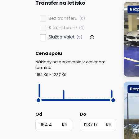
Transfer na letisko
Bezp
Bez transferu
(0)
S transferom
(0)
Služba Valet
(5)
Cena spolu
Náklady na parkovanie v zvolenom
termíne:
1164 Kč - 1237 Kč
Bezp
Od
Do
Kč
Kč