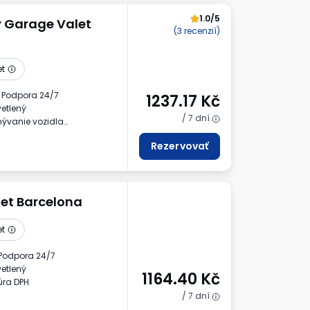
1.0/5
y Garage Valet
(3 recenzií)
et
Podpora 24/7
1237.17
Kč
etlený
/ 7 dní
ývanie vozidla
Rezervovať
let Barcelona
et
Podpora 24/7
etlený
1164.40
Kč
úra DPH
/ 7 dní