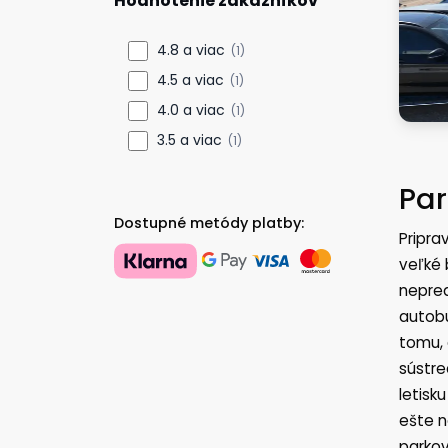
Hodnotenie zákazníkov
4.8 a viac
(1)
4.5 a viac
(1)
4.0 a viac
(1)
3.5 a viac
(1)
Par
Dostupné metódy platby:
Pripra
veľké 
nepred
autobu
tomu, 
sústre
letisk
ešte n
parkov