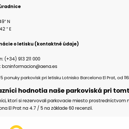
úradnice
49″ N
42 ″ E
mácie o letisku (kontaktné údaje)
n: (+34) 913 211 000
l: bcninformacion@aena.es
e
5
ponuky parkovísk pri letisku Lotnisko Barcelona El Prat, od
11
zníci hodnotia naše parkoviská pri tomto
íci, ktorí si rezervovali parkovacie miesto prostredníctvom n
ona El Prat na
4.7
/
5
na základe
60
recenzií.