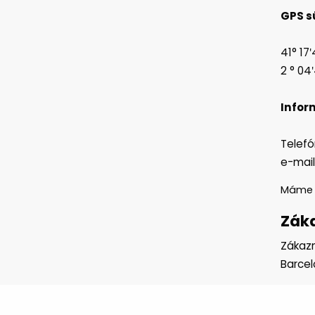
GPS s
41° 17′
2 ° 04′
Infor
Telefó
e-mai
Mám
Záka
Zákazn
Barcel