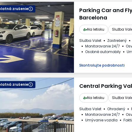
latná zrušenie
Parking Car and Fl
Barcelona
Na letisku
Služba Val
Služba Valet
Zastrešený
Monitorovanie 24/7
Osv
Osobné automobily
Um
Faktúra DPH
Skontrolujte podrobnosti
latná zrušenie
Central Parking Va
Na letisku
Služba Val
Služba Valet
Ohradený
Monitorovanie 24/7
Osv
Umývanie vozidla
Fakt