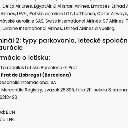
s, Delta Air Lines, EgyptAir, El Al Israel Airlines, Emirates, Etihad
Airlines, LEVEL, Poľské aerolínie LOT, Lufthansa, Qatar Airways
ávské aerolínie SAS, Swiss International Airlines, S7 Airlines, 
s, Ukraine International Airlines, United Airlines a Vueling.
inál 2: typy parkovania, letecké spoločn
aurácie
rmácie o letisku:
Tarradellas Letisko Barcelona-El Prat
 Prat de Llobregat (Barcelona)
esarrollo Internacional, SA
 Mercantile Registry, zväzok 28.806, folio 211, sekcia 8, stran
86212420
ód: BCN
ód: LEBL