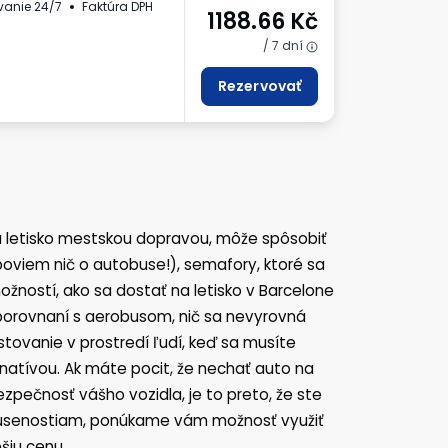
vanie 24/7
Faktúra DPH
1188.66
Kč
/ 7 dní
Rezervovať
na letisko mestskou dopravou, môže spôsobiť
epoviem nič o autobuse!), semafory, ktoré sa
možností, ako sa dostať na letisko v Barcelone
 v porovnaní s aerobusom, nič sa nevyrovná
tovanie v prostredí ľudí, keď sa musíte
rnatívou. Ak máte pocit, že nechať auto na
ezpečnosť vášho vozidla, je to preto, že ste
m skúsenostiam, ponúkame vám možnosť využiť
šiu cenu.