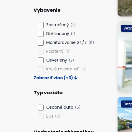
Vybavenie
Zastrešený
(2)
Bezp
Dohliadaný
(1)
Monitorovanie 24/7
(5)
Poistený
(0)
Osvetlený
(2)
Kryté miesta VIP
(0)
Zobraziť viac (+3)
Typ vozidla
Bezp
Osobné auto
(5)
Bus
(0)