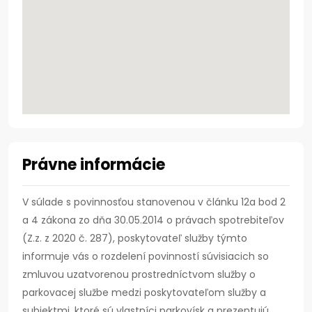
Právne informácie
V súlade s povinnosťou stanovenou v článku 12a bod 2
a 4 zákona zo dňa 30.05.2014 o právach spotrebiteľov
(Z.z. z 2020 č. 287), poskytovateľ služby týmto
informuje vás o rozdelení povinností súvisiacich so
zmluvou uzatvorenou prostredníctvom služby o
parkovacej službe medzi poskytovateľom služby a
subjektmi, ktoré sú vlastníci parkovísk a prezentujú