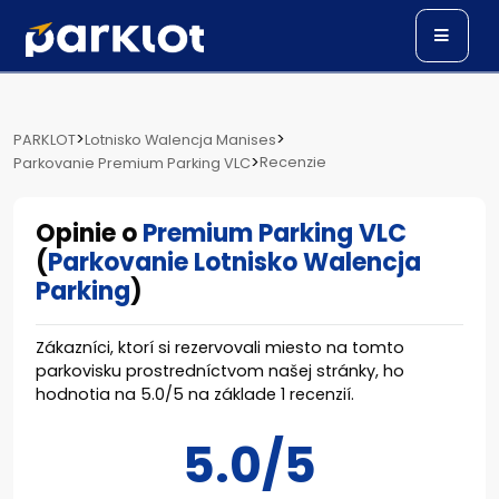
>
>
PARKLOT
Lotnisko Walencja Manises
>
Recenzie
Parkovanie Premium Parking VLC
Opinie o
Premium Parking VLC
(
Parkovanie Lotnisko Walencja
Parking
)
Zákazníci, ktorí si rezervovali miesto na tomto
parkovisku prostredníctvom našej stránky, ho
hodnotia na
5.0
/
5
na základe
1
recenzií.
5.0/5