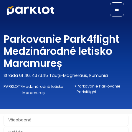
Parkovanie Park4flight
Medzinárodné letisko
Maramureș
Strada 61 46, 437345 Tăuții-Măgherăuș, Rumunia
>
>
Parkovanie Parkovanie
PARKLOT
Medzinárodné letisko
Park4flight
Maramureș
Všeobecné