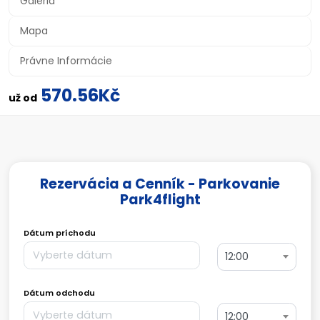
Galéria
Mapa
Právne Informácie
570.56Kč
už od
Rezervácia a Cenník - Parkovanie
Park4flight
Dátum príchodu
12:00
Dátum odchodu
12:00