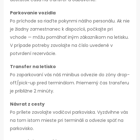
Parkovanie vozidla
Po príchode sa riaďte pokynmi nášho personálu. Ak nie
je žiadny zamestnanec k dispozícii, počkajte pri
vchode — môžu pomáhať iným zákazníkom na letisku.
V prípade potreby zavolajte na číslo uvedené v
potvrdení rezervácie.
Transfer na letisko
Po zaparkovaní vás náš minibus odvezie do zóny drop-
off/pick-up pred terminálom. Priemerný čas transferu
je približne 2 minúty.
Návrat z cesty
Po prílete zavolajte vodičovi parkoviska. Vyzdvihne vás
na tom istom mieste pri termináli a odvezie späť na
parkovisko.