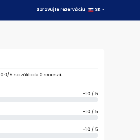
Spravujte rezerváciu
SK
a
0.0
/
5
na základe
0
recenzií.
-1.0 / 5
-1.0 / 5
-1.0 / 5