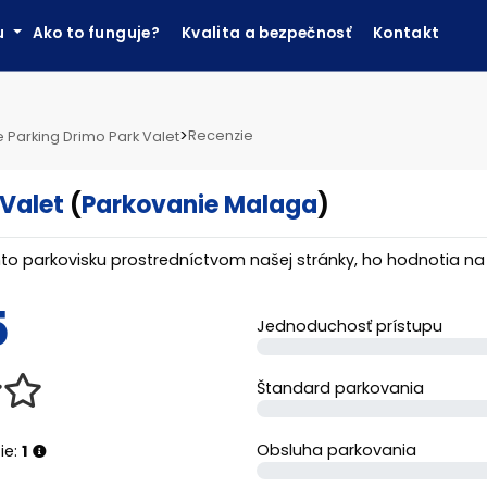
ku
Ako to funguje?
Kvalita a bezpečnosť
Kontakt
>
Recenzie
 Parking Drimo Park Valet
 Valet
(
Parkovanie Malaga
)
tomto parkovisku prostredníctvom našej stránky, ho hodnotia n
5
Jednoduchosť prístupu
Štandard parkovania
Obsluha parkovania
ie:
1