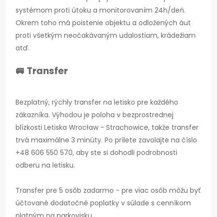
systémom proti útoku a monitorovaním 24h/deň.
Okrem toho má poistenie objektu a odložených áut
proti všetkým neočakávaným udalostiam, krádežiam
atď.
🚐 Transfer
Bezplatný, rýchly transfer na letisko pre každého
zákazníka. Výhodou je poloha v bezprostrednej
blízkosti Letiska Wrocław - Strachowice, takže transfer
trvá maximálne 3 minúty. Po prílete zavolajte na číslo
+48 606 550 570, aby ste si dohodli podrobnosti
odberu na letisku.
Transfer pre 5 osôb zadarmo - pre viac osôb môžu byť
účtované dodatočné poplatky v súlade s cenníkom
platným na parkovisku.