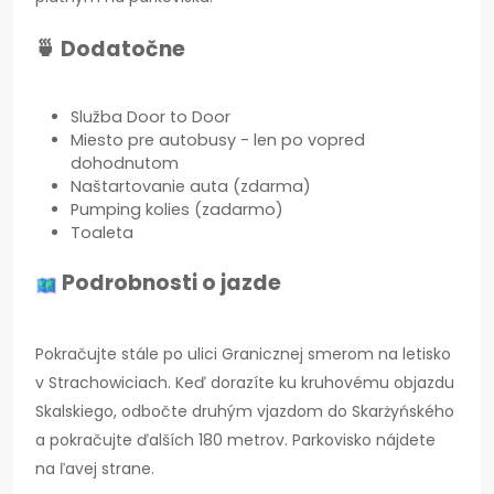
🍵 Dodatočne
Služba Door to Door
Miesto pre autobusy - len po vopred
dohodnutom
Naštartovanie auta (zdarma)
Pumping kolies (zadarmo)
Toaleta
Podrobnosti o jazde
Pokračujte stále po ulici Granicznej smerom na letisko
v Strachowiciach. Keď dorazíte ku kruhovému objazdu
Skalskiego, odbočte druhým vjazdom do Skarżyńského
a pokračujte ďalších 180 metrov. Parkovisko nájdete
na ľavej strane.