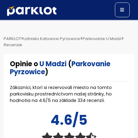
>
>
>
PARKLOT
Lotnisko Katowice Pyrzowice
Parkovanie U Madzi
Recenzie
Opinie o
U Madzi
(
Parkovanie
Pyrzowice
)
Zákazníci, ktorí si rezervovali miesto na tomto
parkovisku prostredníctvom našej stránky, ho
hodnotia na
4.6
/
5
na základe
334
recenzií.
4.6/5