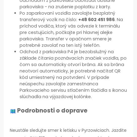
odchodom z parkoviska odovzdať obsluhe
parkoviska - na zrušenie poplatku z karty.
Po zaparkovaní vozidla zavolajte bezplatný
transferový vozík na číslo:
+48 602 451 986
. Na
príchod vodiča, ktorý vás odvezie k terminálu
pre cestujúcich, počkajte pri hlavnej alejke
parkoviska. Transfer v opačnom smere je
potrebné zavolať na ten istý telefón.
Odchod z parkoviska P4 je bezobslužný na
základe čítania poznávacích značiek vozidla, po
čom sa automaticky otvorí brána. Ak sa brána
neotvorí automaticky, je potrebné načítať QR
kód umiestnený na potvrdení. V prípade
neúspechu zavolajte zamestnanca
Parkovacieho servisu stlačením tlačidla s ikonou
slúchadla na výjazdovej kolónke.
Podrobnosti o doprave
Neustále sledujte smer k letisku v Pyrzowiciach. Jazdite