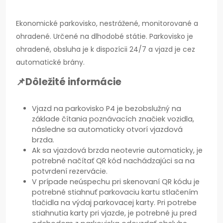
Ekonomické parkovisko, nestrážené, monitorované a
ohradené. Určené na dlhodobé státie. Parkovisko je
ohradené, obsluha je k dispozícii 24/7 a vjazd je cez
automatické brány.
📌
Dôležité informácie
Vjazd na parkovisko P4 je bezobslužný na
základe čítania poznávacích značiek vozidla,
následne sa automaticky otvorí vjazdová
brzda.
Ak sa vjazdová brzda neotevrie automaticky, je
potrebné načítať QR kód nachádzajúci sa na
potvrdení rezervácie.
V prípade neúspechu pri skenovaní QR kódu je
potrebné stiahnuť parkovaciu kartu stlačením
tlačidla na výdaj parkovacej karty. Pri potrebe
stiahnutia karty pri vjazde, je potrebné ju pred