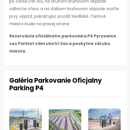
po ceste DW 913, na druhom kruhovom objazde
odbočte vľavo a na ďalšom kruhovom objazde zvoľte
prvý výjazd, pokračujúc pozdĺž Siedliska. Cieľové
miesto bude na pravej strane.
Rezervácia oficiálneho parkoviska P4 Pyrzowice
cez Parklot vám ušetrí čas a poskytne záruku
miesta.
Galéria Parkovanie Oficjalny
Parking P4