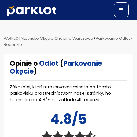
>
>
>
PARKLOT
Lotnisko Okęcie Chopina Warszawa
Parkovanie Odlot
Recenzie
Opinie o
Odlot
(
Parkovanie
Okęcie
)
Zákazníci, ktorí si rezervovali miesto na tomto
parkovisku prostredníctvom našej stránky, ho
hodnotia na
4.8
/
5
na základe
41
recenzií.
4.8/5