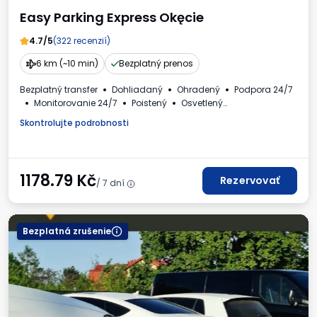
Easy Parking Express Okęcie
4.7/5
(322 recenzií)
6 km (~10 min)
Bezplatný prenos
Bezplatný transfer
Dohliadaný
Ohradený
Podpora 24/7
Monitorovanie 24/7
Poistený
Osvetlený
Osobné automobily
Toaleta
Kútik pre deti
Skontrolujte podrobnosti
Požadované evidenčné číslo vozidla
Faktúra DPH
1178.79
Kč
Rezervovať
/ 7 dní
Bezplatná zrušenie