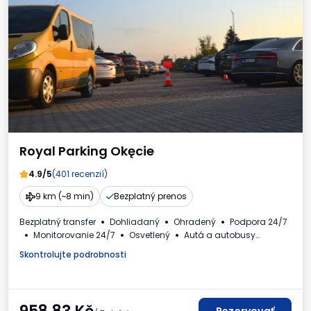
Royal Parking Okęcie
4.9/5
(401 recenzií)
9 km (~8 min)
Bezplatný prenos
Bezplatný transfer
Dohliadaný
Ohradený
Podpora 24/7
Monitorovanie 24/7
Osvetlený
Autá a autobusy
Umývanie vozidla
Toaleta
Dostupné nápoje
Skontrolujte podrobnosti
Faktúra DPH