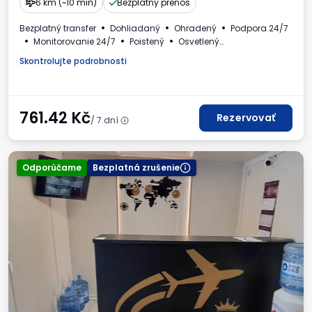
6 km (~10 min)
Bezplatný prenos
Bezplatný transfer
Dohliadaný
Ohradený
Podpora 24/7
Monitorovanie 24/7
Poistený
Osvetlený
Osobné automobily
Autá a autobusy
Toaleta
Skontrolujte podrobnosti
Kútik pre deti
Požadované evidenčné číslo vozidla
Faktúra DPH
761.42
Kč
Rezervovať
/ 7 dní
Odporúčame
Bezplatná zrušenie