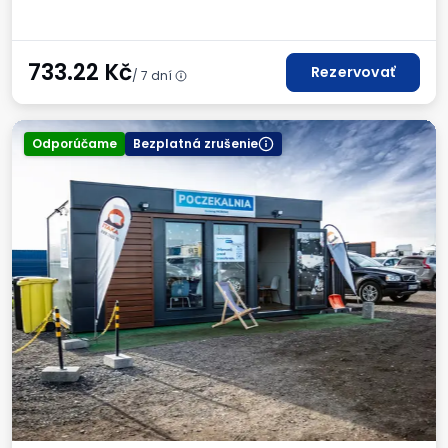
Faktúra DPH
733.22
Kč
Rezervovať
/ 7 dní
Odporúčame
Bezplatná zrušenie