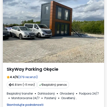
SkyWay Parking Okęcie
4.4/5
(379 recenzií)
6.8 km (~11 min)
Bezplatný prenos
Bezplatný transfer
Dohliadaný
Ohradený
Podpora 24/7
Monitorovanie 24/7
Poistený
Osvetlený
Osobné automobily
Toaleta
Dostupné nápoje
Skontrolujte podrobnosti