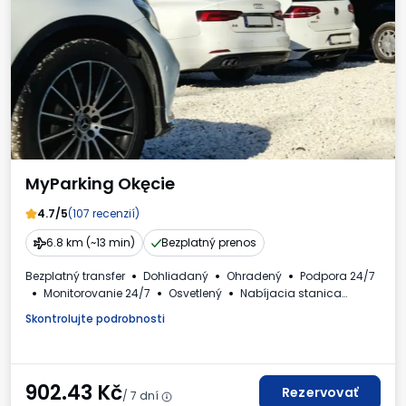
MyParking Okęcie
4.7/5
(107 recenzií)
6.8 km (~13 min)
Bezplatný prenos
Bezplatný transfer
Dohliadaný
Ohradený
Podpora 24/7
Monitorovanie 24/7
Osvetlený
Nabíjacia stanica
Osobné automobily
Toaleta
Faktúra DPH
Skontrolujte podrobnosti
902.43
Kč
Rezervovať
/ 7 dní