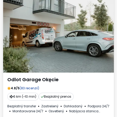
Odlot Garage Okęcie
4.8/5
(83 recenzií)
6 km (~10 min)
Bezplatný prenos
Bezplatný transfer
Zastrešený
Dohliadaný
Podpora 24/7
Monitorovanie 24/7
Osvetlený
Nabíjacia stanica
Osobné automobily
Faktúra DPH