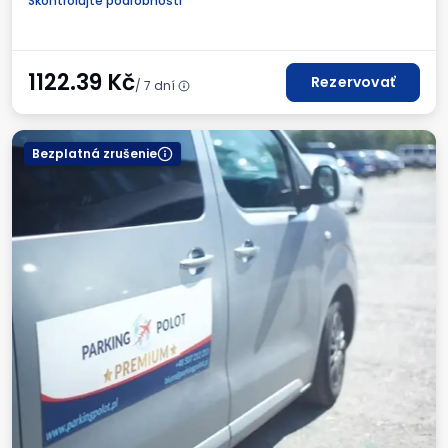
Skontrolujte podrobnosti
1122.39
Kč
Rezervovať
/ 7 dní
Bezplatná zrušenie