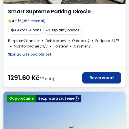
Smart Supreme Parking Okęcie
4.9/5
(356 recenzií)
1.9 km (~4 min)
Bezplatný prenos
Bezplatný transfer
Dohliadaný
Ohradený
Podpora 24/7
Monitorovanie 24/7
Poistený
Osvetlený
Autá a autobusy
Toaleta
Dostupné nápoje
Skontrolujte podrobnosti
Faktúra DPH
1291.60
Kč
Rezervovať
/ 7 dní
Odporúčame
Bezplatná zrušenie