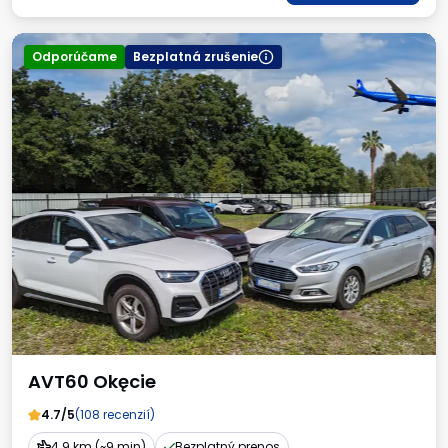
Odporúčame
Bezplatná zrušenie
AVT60 Okęcie
4.7/5
(108 recenzií)
4.9 km (~9 min)
Bezplatný prenos