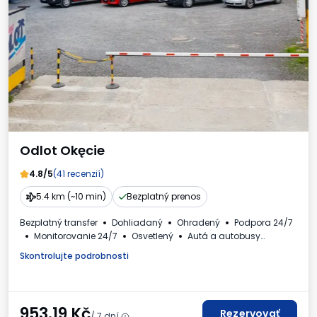
Odlot Okęcie
4.8/5
(41 recenzií)
5.4 km (~10 min)
Bezplatný prenos
Bezplatný transfer
Dohliadaný
Ohradený
Podpora 24/7
Monitorovanie 24/7
Osvetlený
Autá a autobusy
Toaleta
Kútik pre deti
Dostupné nápoje
Faktúra DPH
Skontrolujte podrobnosti
953.19
Kč
Rezervovať
/ 7 dní