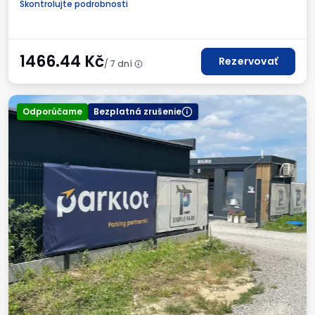
Skontrolujte podrobnosti
Požadované evidenčné číslo vozidla
1466.44
Kč
Rezervovať
/ 7 dní
Odporúčame
Bezplatná zrušenie