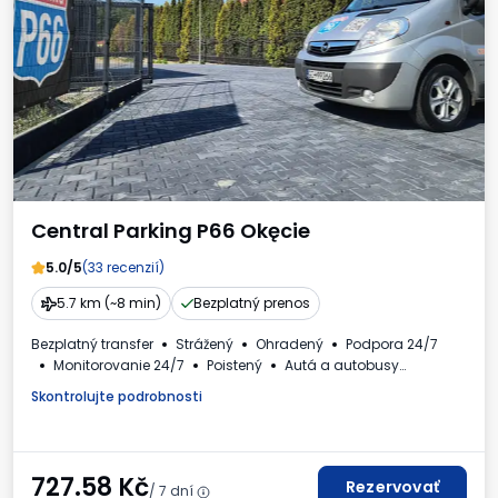
Central Parking P66 Okęcie
5.0/5
(33 recenzií)
5.7 km (~8 min)
Bezplatný prenos
Bezplatný transfer
Strážený
Ohradený
Podpora 24/7
Monitorovanie 24/7
Poistený
Autá a autobusy
Kryté miesta VIP
Umývanie vozidla
Toaleta
Skontrolujte podrobnosti
Dostupné nápoje
Faktúra DPH
727.58
Kč
Rezervovať
/ 7 dní