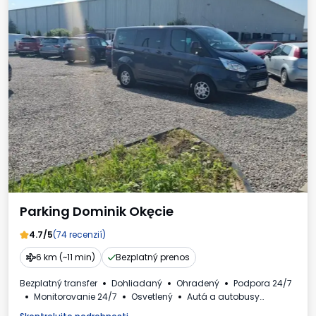
Parking Dominik Okęcie
4.7/5
(74 recenzií)
6 km (~11 min)
Bezplatný prenos
Bezplatný transfer
Dohliadaný
Ohradený
Podpora 24/7
Monitorovanie 24/7
Osvetlený
Autá a autobusy
Faktúra DPH