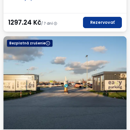
Autá a autobusy
Toaleta
Kútik pre deti
Dostupné nápoje
Faktúra DPH
1297.24
Kč
Rezervovať
/ 7 dní
Bezplatná zrušenie