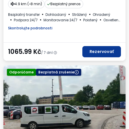
4.9 km (~8 min)
Bezplatný prenos
Bezplatný transfer
Dohliadaný
Strážený
Ohradený
Podpora 24/7
Monitorovanie 24/7
Poistený
Osvetlený
Autá a autobusy
Toaleta
Dostupné nápoje
Skontrolujte podrobnosti
Faktúra DPH
1065.99
Kč
Rezervovať
/ 7 dní
Odporúčame
Bezplatná zrušenie