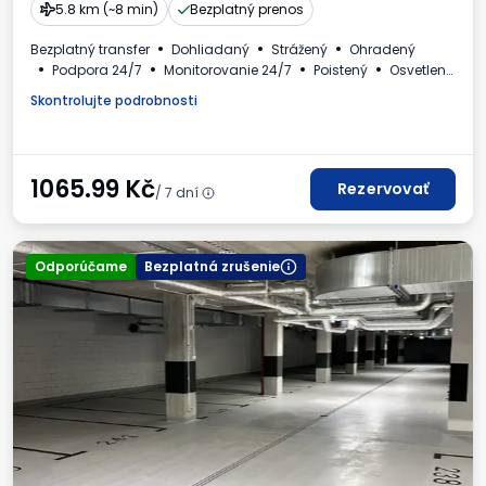
5.8 km (~8 min)
Bezplatný prenos
Bezplatný transfer
Dohliadaný
Strážený
Ohradený
Podpora 24/7
Monitorovanie 24/7
Poistený
Osvetlený
Osobné automobily
Toaleta
Faktúra DPH
Skontrolujte podrobnosti
1065.99
Kč
Rezervovať
/ 7 dní
Odporúčame
Bezplatná zrušenie