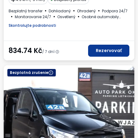
Bezplatný transfer
Dohliadaný
Ohradený
Podpora 24/7
Monitorovanie 24/7
Osvetlený
Osobné automobily
Toaleta
Faktúra DPH
Skontrolujte podrobnosti
834.74
Kč
Rezervovať
/ 7 dní
Bezplatná zrušenie