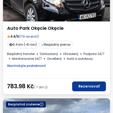
Auto Park Okęcie Okęcie
4.6/5
(176 recenzií)
5.4 km (~8 min)
Bezplatný prenos
Bezplatný transfer
Dohliadaný
Ohradený
Podpora 24/7
Monitorovanie 24/7
Osvetlený
Autá a autobusy
Umývanie vozidla
Toaleta
Dostupné nápoje
Skontrolujte podrobnosti
Faktúra DPH
783.98
Kč
Rezervovať
/ 7 dní
Bezplatná zrušenie