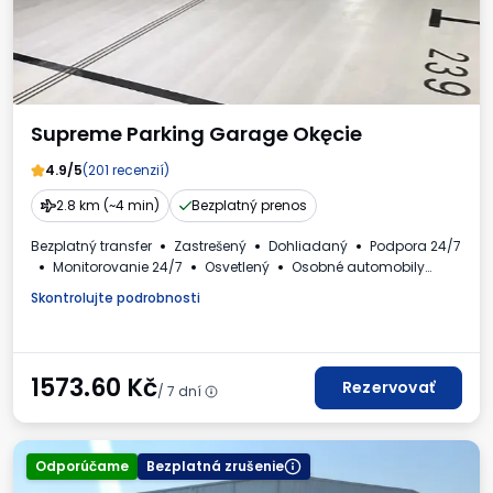
Supreme Parking Garage Okęcie
4.9/5
(201 recenzií)
2.8 km (~4 min)
Bezplatný prenos
Bezplatný transfer
Zastrešený
Dohliadaný
Podpora 24/7
Monitorovanie 24/7
Osvetlený
Osobné automobily
Požadované evidenčné číslo vozidla
Faktúra DPH
Skontrolujte podrobnosti
1573.60
Kč
Rezervovať
/ 7 dní
Odporúčame
Bezplatná zrušenie