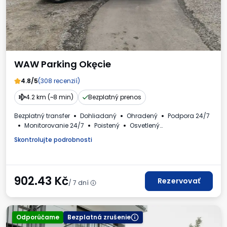
WAW Parking Okęcie
4.8/5
(308 recenzií)
4.2 km (~8 min)
Bezplatný prenos
Bezplatný transfer
Dohliadaný
Ohradený
Podpora 24/7
Monitorovanie 24/7
Poistený
Osvetlený
Autá a autobusy
Toaleta
Faktúra DPH
Skontrolujte podrobnosti
902.43
Kč
Rezervovať
/ 7 dní
Odporúčame
Bezplatná zrušenie