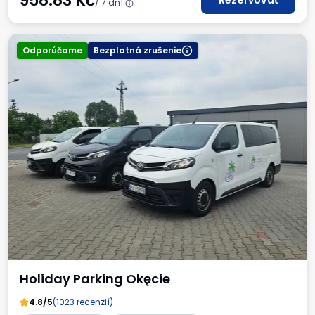
958.83
Kč
Rezervovať
/ 7 dní
Odporúčame
Bezplatná zrušenie
Holiday Parking Okęcie
4.8/5
(1023 recenzií)