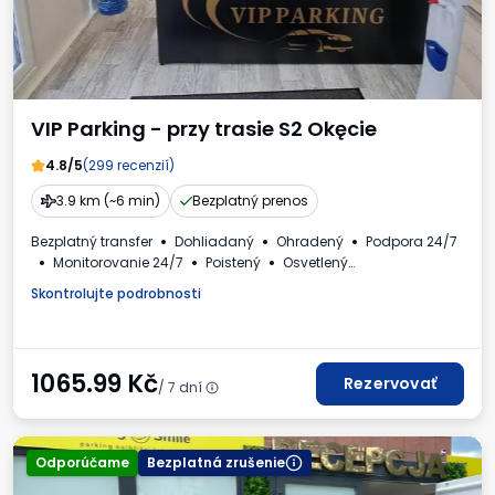
VIP Parking - przy trasie S2 Okęcie
4.8/5
(299 recenzií)
3.9 km (~6 min)
Bezplatný prenos
Bezplatný transfer
Dohliadaný
Ohradený
Podpora 24/7
Monitorovanie 24/7
Poistený
Osvetlený
Autá a autobusy
Toaleta
Faktúra DPH
Skontrolujte podrobnosti
1065.99
Kč
Rezervovať
/ 7 dní
Odporúčame
Bezplatná zrušenie