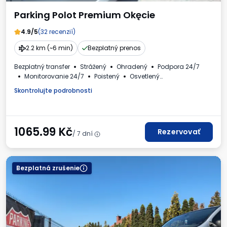
Parking Polot Premium Okęcie
4.9/5
(32 recenzií)
2.2 km (~6 min)
Bezplatný prenos
Bezplatný transfer
Strážený
Ohradený
Podpora 24/7
Monitorovanie 24/7
Poistený
Osvetlený
Osobné automobily
Toaleta
Faktúra DPH
Skontrolujte podrobnosti
1065.99
Kč
Rezervovať
/ 7 dní
Bezplatná zrušenie