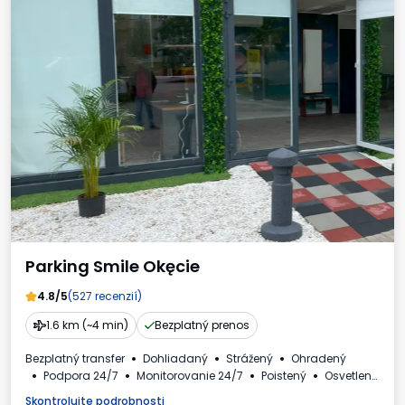
Parking Smile Okęcie
4.8/5
(527 recenzií)
1.6 km (~4 min)
Bezplatný prenos
Bezplatný transfer
Dohliadaný
Strážený
Ohradený
Podpora 24/7
Monitorovanie 24/7
Poistený
Osvetlený
Nabíjacia stanica
Osobné automobily
Skontrolujte podrobnosti