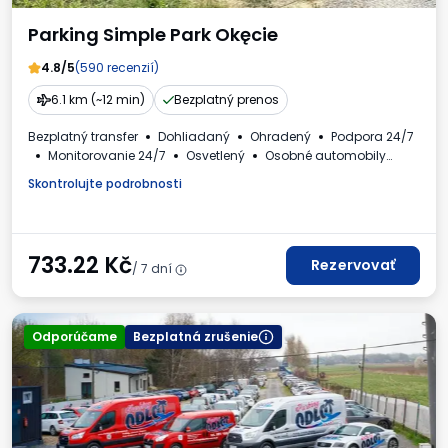
Parking Simple Park Okęcie
4.8/5
(590 recenzií)
6.1 km (~12 min)
Bezplatný prenos
Bezplatný transfer
Dohliadaný
Ohradený
Podpora 24/7
Monitorovanie 24/7
Osvetlený
Osobné automobily
Toaleta
Faktúra DPH
Skontrolujte podrobnosti
733.22
Kč
Rezervovať
/ 7 dní
Odporúčame
Bezplatná zrušenie