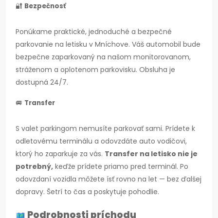
🔐
Bezpečnosť
Ponúkame praktické, jednoduché a bezpečné
parkovanie na letisku v Mníchove. Váš automobil bude
bezpečne zaparkovaný na našom monitorovanom,
stráženom a oplotenom parkovisku. Obsluha je
dostupná 24/7.
🚐
Transfer
S valet parkingom nemusíte parkovať sami. Prídete k
odletovému terminálu a odovzdáte auto vodičovi,
ktorý ho zaparkuje za vás.
Transfer na letisko nie je
potrebný,
keďže prídete priamo pred terminál. Po
odovzdaní vozidla môžete ísť rovno na let — bez ďalšej
dopravy. Šetrí to čas a poskytuje pohodlie.
Podrobnosti príchodu