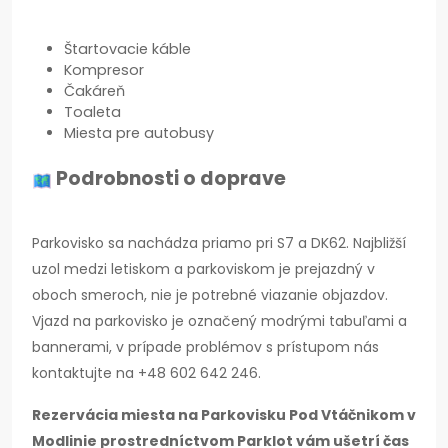
Štartovacie káble
Kompresor
Čakáreň
Toaleta
Miesta pre autobusy
Podrobnosti o doprave
Parkovisko sa nachádza priamo pri S7 a DK62. Najbližší
uzol medzi letiskom a parkoviskom je prejazdný v
oboch smeroch, nie je potrebné viazanie objazdov.
Vjazd na parkovisko je označený modrými tabuľami a
bannerami, v prípade problémov s prístupom nás
kontaktujte na +48 602 642 246.
Rezervácia miesta na Parkovisku Pod Vtáčnikom v
Modlinie prostredníctvom Parklot vám ušetrí čas