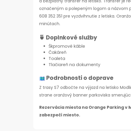
a bezplatný transfer na letisko. Transfer j
označeným a polepeným logom a názvom parko
608 352 351 pre vyzdvihnutie z letiska. Oranž
minútach.
🍵 Doplnkové služby
Škpromové káble
Čakáreň
Toaleta
Tlačiareň na dokumenty
Podrobnosti o doprave
Z trasy S7 odbočte na výjazd na letisko Modl
strane oranžový banner parkoviska smerujúci 
Rezervácia miesta na Orange Parking v M
zabezpečí miesto.