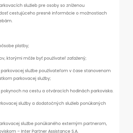
arkovacích služieb pre osoby so zníženou
iadosť cestujúceho presné informácie o možnostiach
rebám.
pôsobe platby;
v, ktorými môže byť používateľ zaťažený;
o parkovacej službe používateľom v čase stanovenom
iatkom parkovacej služby;
pokynoch na cestu a otváracích hodinách parkoviska.
rkovacej služby a dodatočných služieb ponúkaných
parkovacej službe ponúkaného externým partnerom,
oviskom – Inter Partner Assistance S.A.