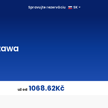
Spravujte rezerváciu
SK
szawa
1068.62Kč
už od