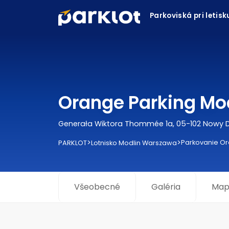
Parkoviská pri letis
Orange Parking Mo
Generała Wiktora Thommée 1a, 05-102 Nowy 
>
>
Parkovanie Or
PARKLOT
Lotnisko Modlin Warszawa
Všeobecné
Galéria
Map