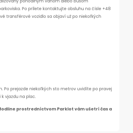
e realizovaný pohodlným vanom alebo busom
viska. Po prílete kontaktujte obsluhu na čísle +48
ové transférové vozidlo sa objaví už po niekoľkých
in. Po prejazde niekoľkých sto metrov uvidíte po pravej
k vjazdu na plac.
odline prostredníctvom Parklot vám ušetrí čas a