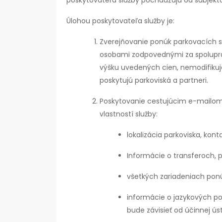
poskytovateľa služby pochádzajú od subjekto
Úlohou poskytovateľa služby je:
Zverejňovanie ponúk parkovacích s
osobami zodpovednými za spoluprác
výšku uvedených cien, nemodifikuje
poskytujú parkoviská a partneri.
Poskytovanie cestujúcim e-mailom 
vlastností služby:
lokalizácia parkoviska, kon
Informácie o transferoch, p
všetkých zariadeniach pon
informácie o jazykových po
bude závisieť od účinnej ús