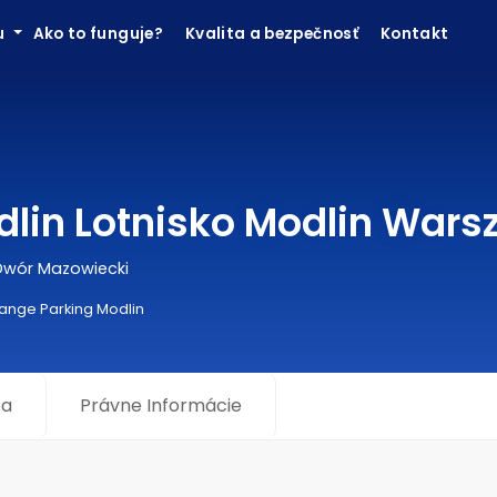
ku
Ako to funguje?
Kvalita a bezpečnosť
Kontakt
dlin Lotnisko Modlin War
Dwór Mazowiecki
ange Parking Modlin
a
Právne Informácie