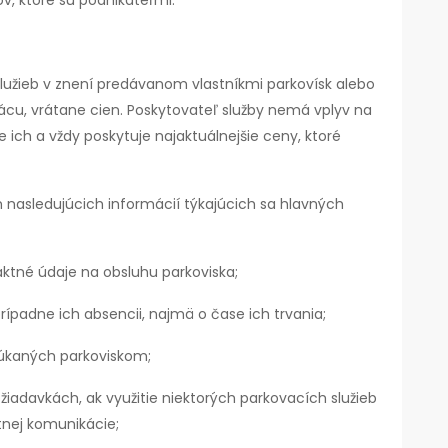
v, ktoré sú podnikateľmi.
lužieb v znení predávanom vlastníkmi parkovísk alebo
u, vrátane cien. Poskytovateľ služby nemá vplyv na
 ich a vždy poskytuje najaktuálnejšie ceny, ktoré
nasledujúcich informácií týkajúcich sa hlavných
taktné údaje na obsluhu parkoviska;
rípadne ich absencii, najmä o čase ich trvania;
úkaných parkoviskom;
žiadavkách, ak využitie niektorých parkovacích služieb
tnej komunikácie;