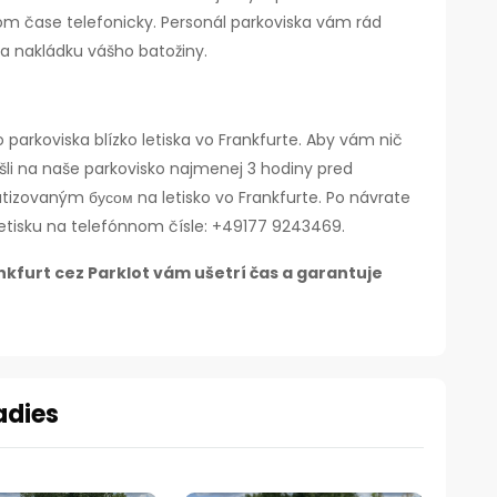
m čase telefonicky. Personál parkoviska vám rád
a nakládku vášho batožiny.
parkoviska blízko letiska vo Frankfurte. Aby vám nič
išli na naše parkovisko najmenej 3 hodiny pred
tizovaným бусом na letisko vo Frankfurte.
Po návrate
letisku na telefónnom čísle: +49177 9243469.
kfurt cez Parklot vám ušetrí čas a garantuje
adies