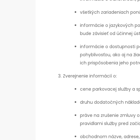
všetkých zariadeniach pon
informácie o jazykových po
bude závisieť od účinnej ús
informácie o dostupnosti p
pohyblivosťou, ako aj na ž
ich prispôsobenia jeho pot
Zverejnenie informácií o:
cene parkovacej služby a s
druhu dodatočných náklado
práve na zrušenie zmluvy 
pravidlami služby pred zač
obchodnom názve, adrese, 