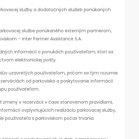
rkovacej služby a dodatočných služieb ponúkaných
parkovacej službe ponúkaného externým partnerom,
oviskom – Inter Partner Assistance S.A.
dných informácií o ponukách používateľom, ktorí sa
ctvom elektronickej pošty.
mlúv uzavretých používateľom, pričom sa tým rozumie
ezerváciách od parkoviska a poskytovanie informácií
upu používateľom.
 zmeny v rezervácii v čase stanovenom pravidlami,
formácií ovplyvňujúcich realizáciu parkovacej služby,
ie používateľa s parkoviskom počas trvania