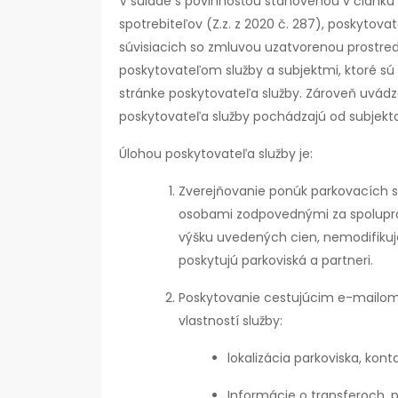
V súlade s povinnosťou stanovenou v článku 
spotrebiteľov (Z.z. z 2020 č. 287), poskytova
súvisiacich so zmluvou uzatvorenou prostre
poskytovateľom služby a subjektmi, ktoré sú 
stránke poskytovateľa služby. Zároveň uvád
poskytovateľa služby pochádzajú od subjekto
Úlohou poskytovateľa služby je:
Zverejňovanie ponúk parkovacích s
osobami zodpovednými za spoluprác
výšku uvedených cien, nemodifikuje
poskytujú parkoviská a partneri.
Poskytovanie cestujúcim e-mailom 
vlastností služby:
lokalizácia parkoviska, kon
Informácie o transferoch, p