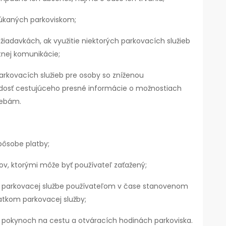
úkaných parkoviskom;
žiadavkách, ak využitie niektorých parkovacích služieb
tnej komunikácie;
arkovacích služieb pre osoby so zníženou
iadosť cestujúceho presné informácie o možnostiach
rebám.
pôsobe platby;
v, ktorými môže byť používateľ zaťažený;
o parkovacej službe používateľom v čase stanovenom
iatkom parkovacej služby;
pokynoch na cestu a otváracích hodinách parkoviska.