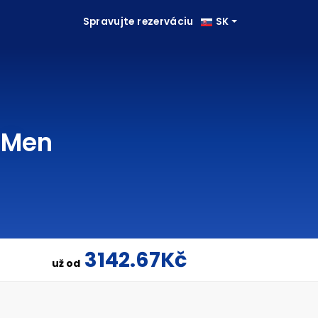
Spravujte rezerváciu
SK
n-Men
3142.67Kč
už od