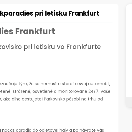
kparadies pri letisku Frankfurt
ies Frankfurt
visko pri letisku vo Frankfurte
vyznačuje tým, že sa nemusíte starať o svoj automobil,
otené, strážené, osvetlené a monitorované 24/7. Vaše
o, ako dlho cestujete! Parkovisko pôsobí na trhu od
a načas doradia do odletovej haly a po návrate vás