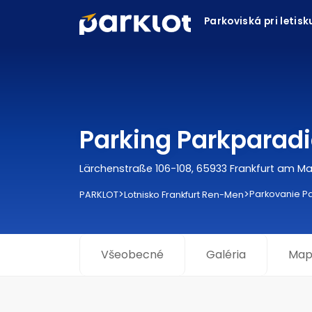
Parkoviská pri letis
Parking Parkparadi
Lärchenstraße 106-108, 65933 Frankfurt am Ma
>
>
Parkovanie P
PARKLOT
Lotnisko Frankfurt Ren-Men
Všeobecné
Galéria
Map