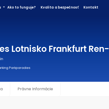
ku
Ako to funguje?
Kvalita a bezpečnosť
Kontakt
es Lotnisko Frankfurt Re
in
arking Parkparadies
a
Právne Informácie