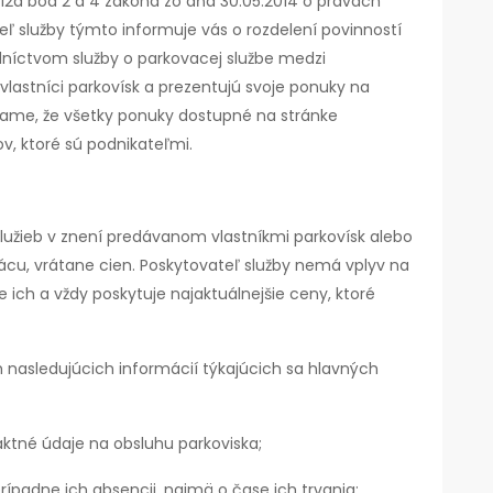
12a bod 2 a 4 zákona zo dňa 30.05.2014 o právach
teľ služby týmto informuje vás o rozdelení povinností
dníctvom služby o parkovacej službe medzi
vlastníci parkovísk a prezentujú svoje ponuky na
zame, že všetky ponuky dostupné na stránke
v, ktoré sú podnikateľmi.
lužieb v znení predávanom vlastníkmi parkovísk alebo
u, vrátane cien. Poskytovateľ služby nemá vplyv na
 ich a vždy poskytuje najaktuálnejšie ceny, ktoré
nasledujúcich informácií týkajúcich sa hlavných
taktné údaje na obsluhu parkoviska;
rípadne ich absencii, najmä o čase ich trvania;