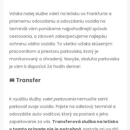
Vďaka našej službe valet
na letisku vo Frankfurte a
priamemu odovzdaniu a odovzdaniu vozidla na
termináli vám ponúkame najpohodlnejší spôsob
cestovania, a zároveň zabezpečujeme najlepšiu
ochranu vášho vozidla. To všetko vďaka skúseným
pracovníkom a priestoru parkoviska, ktorý je
monitorovaný a ohradený. Navyše, obsluha parkoviska
je vám k dispozícii 24 hodín denne!
🚐 Transfer
K využitiu služby
valet parkovania
nemusíte sami
parkovať svoje vozidlo. Prijete na odletový terminál a
odovzdáte auto vodičovi, ktorý sa postará o jeho
zaparkovanie za vás.
Transferová služba na letisko
v tomto prípade nie je potrebná
, pretože pri využití