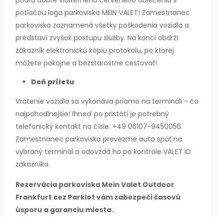
podľa dobre viditeľného červeného oblečenia s
potlačou loga parkoviska MEIN VALET! Zamestnanec
parkoviska zaznamená všetky poškodenia vozidla a
predstaví zvyšok postupu služby. Na konci obdrží
zákazník elektronickú kópiu protokolu, po ktorej
môžete pokojne a bezstarostne cestovať!
Deň príletu
Vrátenie vozidla sa vykonáva priamo na termináli - čo
najpohodlnejšie! Ihneď po pristátí je potrebný
telefonický kontakt na čísle: +49 06107-9450056.
Zamestnanec parkoviska prevezme auto späť na
vybraný terminál a odovzdá ho po kontrole VALET ID
zákazníka.
Rezervácia parkoviska Mein Valet Outdoor
Frankfurt cez Parklot vám zabezpečí časovú
úsporu a garanciu miesta.