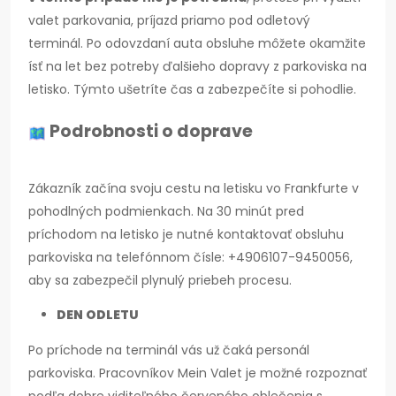
valet parkovania, príjazd priamo pod odletový
terminál. Po odovzdaní auta obsluhe môžete okamžite
ísť na let bez potreby ďalšieho dopravy z parkoviska na
letisko. Týmto ušetríte čas a zabezpečíte si pohodlie.
Podrobnosti o doprave
Zákazník začína svoju cestu na letisku vo Frankfurte v
pohodlných podmienkach. Na 30 minút pred
príchodom na letisko je nutné kontaktovať obsluhu
parkoviska na telefónnom čísle: +4906107-9450056,
aby sa zabezpečil plynulý priebeh procesu.
DEN ODLETU
Po príchode na terminál vás už čaká personál
parkoviska. Pracovníkov Mein Valet je možné rozpoznať