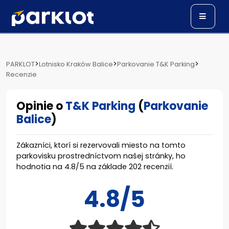
>
>
>
PARKLOT
Lotnisko Kraków Balice
Parkovanie T&K Parking
Recenzie
Opinie o
T&K Parking
(
Parkovanie
Balice
)
Zákazníci, ktorí si rezervovali miesto na tomto
parkovisku prostredníctvom našej stránky, ho
hodnotia na
4.8
/
5
na základe
202
recenzií.
4.8/5