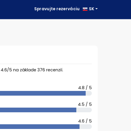
Spravujte rezerváciu
SK
a
4.6
/
5
na základe
376
recenzií.
4.8 / 5
4.5 / 5
4.6 / 5