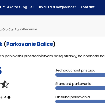
ku
Ako to funguje?
Kvalita a bezpečnosť
Kontakt
>
Recenzie
g Olo Car Park
k
(
Parkovanie Balice
)
tomto parkovisku prostredníctvom našej stránky, ho hodnotia n
5
Jednoduchosť prístupu
Štandard parkovania
Obsluha parkovania
ie:
4