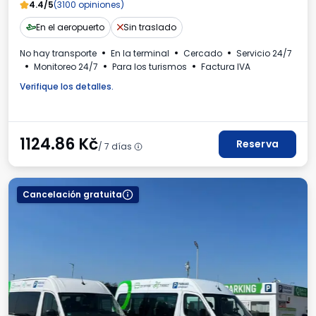
4.4/5
(3100 opiniones)
En el aeropuerto
Sin traslado
No hay transporte
En la terminal
Cercado
Servicio 24/7
Monitoreo 24/7
Para los turismos
Factura IVA
Verifique los detalles.
1124.86
Kč
Reserva
/ 7 días
Cancelación gratuita