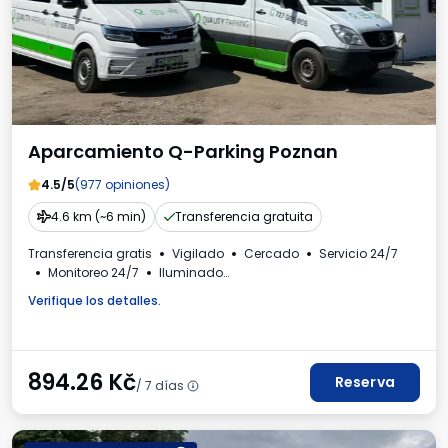
Aparcamiento Q-Parking Poznan
4.5/5
(977 opiniones)
4.6 km (~6 min)
Transferencia gratuita
Transferencia gratis
Vigilado
Cercado
Servicio 24/7
Monitoreo 24/7
Iluminado
Estación de carga para coches eléctricos
Verifique los detalles.
Para los turismos
Aseo
Invoice from the car park
894.26
Kč
Reserva
/ 7 días