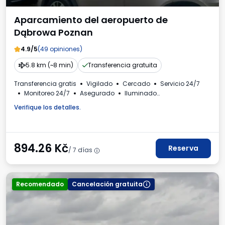
Aparcamiento del aeropuerto de
Dąbrowa Poznan
4.9/5
(49 opiniones)
5.8 km (~8 min)
Transferencia gratuita
Transferencia gratis
Vigilado
Cercado
Servicio 24/7
Monitoreo 24/7
Asegurado
Iluminado
Para los turismos
Aseo
Invoice from the car park
Verifique los detalles.
894.26
Kč
Reserva
/ 7 días
Recomendado
Cancelación gratuita