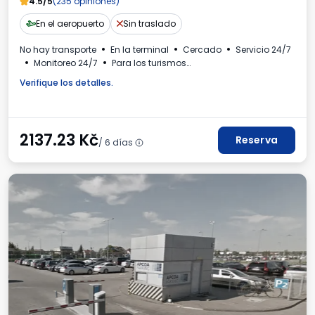
4.5/5
(235 opiniones)
En el aeropuerto
Sin traslado
No hay transporte
En la terminal
Cercado
Servicio 24/7
Monitoreo 24/7
Para los turismos
Número de matrícula requerido
Factura IVA
Verifique los detalles.
2137.23
Kč
Reserva
/ 6 días