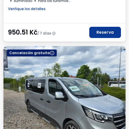
Iluminado
Para los turismos
Número de matrícula requerido
Factura IVA
Verifique los detalles.
950.51
Kč
Reserva
/ 7 días
Cancelación gratuita