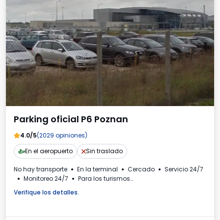
Parking oficial P6 Poznan
4.0/5
(2029 opiniones)
En el aeropuerto
Sin traslado
No hay transporte
En la terminal
Cercado
Servicio 24/7
Monitoreo 24/7
Para los turismos
Número de matrícula requerido
Factura IVA
Verifique los detalles.